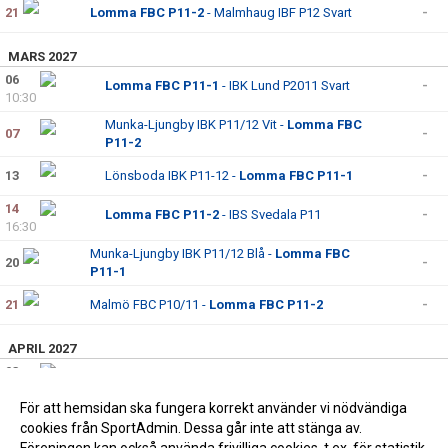
21
Lomma FBC P11-2
- Malmhaug IBF P12 Svart
-
MARS 2027
06
Lomma FBC P11-1
- IBK Lund P2011 Svart
-
10:30
Munka-Ljungby IBK P11/12 Vit -
Lomma FBC
07
-
P11-2
13
Lönsboda IBK P11-12 -
Lomma FBC P11-1
-
14
Lomma FBC P11-2
- IBS Svedala P11
-
16:30
Munka-Ljungby IBK P11/12 Blå -
Lomma FBC
20
-
P11-1
21
Malmö FBC P10/11 -
Lomma FBC P11-2
-
APRIL 2027
03
Lomma FBC P11-2
- IBK Genarp P2011
-
15:00
För att hemsidan ska fungera korrekt använder vi nödvändiga
04
Lomma FBC P11-1
- Malmö FBC P10/11
-
cookies från SportAdmin. Dessa går inte att stänga av.
14:30