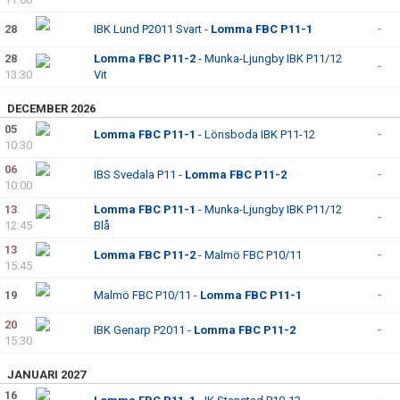
28
IBK Lund P2011 Svart -
Lomma FBC P11-1
-
28
Lomma FBC P11-2
- Munka-Ljungby IBK P11/12
-
13:30
Vit
DECEMBER 2026
05
Lomma FBC P11-1
- Lönsboda IBK P11-12
-
10:30
06
IBS Svedala P11 -
Lomma FBC P11-2
-
10:00
13
Lomma FBC P11-1
- Munka-Ljungby IBK P11/12
-
12:45
Blå
13
Lomma FBC P11-2
- Malmö FBC P10/11
-
15:45
19
Malmö FBC P10/11 -
Lomma FBC P11-1
-
20
IBK Genarp P2011 -
Lomma FBC P11-2
-
15:30
JANUARI 2027
16