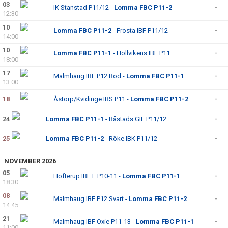
03
DOKUMENT
IK Stanstad P11/12 -
Lomma FBC P11-2
-
12:30
10
KONTAKT
Lomma FBC P11-2
- Frosta IBF P11/12
-
14:00
10
Lomma FBC P11-1
- Höllvikens IBF P11
-
18:00
17
Malmhaug IBF P12 Röd -
Lomma FBC P11-1
-
13:00
18
Åstorp/Kvidinge IBS P11 -
Lomma FBC P11-2
-
24
Lomma FBC P11-1
- Båstads GIF P11/12
-
25
Lomma FBC P11-2
- Röke IBK P11/12
-
NOVEMBER 2026
05
Hofterup IBF F P10-11 -
Lomma FBC P11-1
-
18:30
08
Malmhaug IBF P12 Svart -
Lomma FBC P11-2
-
14:45
21
Malmhaug IBF Oxie P11-13 -
Lomma FBC P11-1
-
11:00