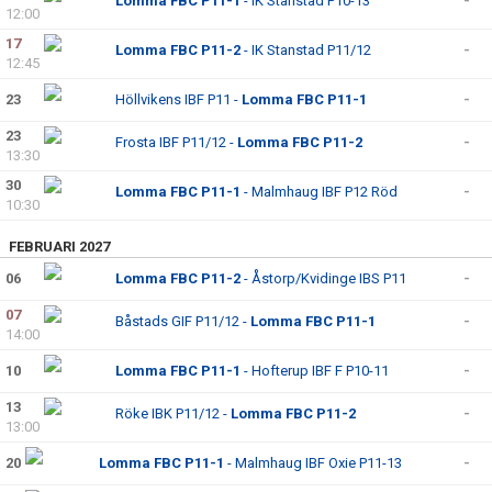
Lomma FBC P11-1
- IK Stanstad P10-13
-
12:00
17
Lomma FBC P11-2
- IK Stanstad P11/12
-
12:45
23
Höllvikens IBF P11 -
Lomma FBC P11-1
-
23
Frosta IBF P11/12 -
Lomma FBC P11-2
-
13:30
30
Lomma FBC P11-1
- Malmhaug IBF P12 Röd
-
10:30
FEBRUARI 2027
06
Lomma FBC P11-2
- Åstorp/Kvidinge IBS P11
-
07
Båstads GIF P11/12 -
Lomma FBC P11-1
-
14:00
10
Lomma FBC P11-1
- Hofterup IBF F P10-11
-
13
Röke IBK P11/12 -
Lomma FBC P11-2
-
13:00
20
Lomma FBC P11-1
- Malmhaug IBF Oxie P11-13
-