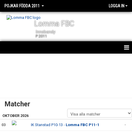
POJKAR FÖDDA 2011
LOGGA IN
Lomma FBC
Innebandy
P 2011
HEM
NYHETER
KALENDER
MATCHER
Matcher
TRUPPEN
OKTOBER 2026
BILDGALLERI
03
IK Stanstad P10-13 -
Lomma FBC P11-1
-