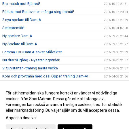
Bra match mot Bjärred!
2016-10-19 21:51
Förlust mot Burlöv men många steg framåt!
2016-10-15 20:24
2 nya spelare till Dam-A
2016-10-13 21:59
Seriepremiär!
2016-10-01 07:08
Ny spelare Dam-A
2016-09-29 21:44
Ny Spelare till Dam-A
2016-09-18 21:27
Lomma FBC Dam A söker Målvakter
2016-09-05 21:39
Nu drar vi igång - Nya träningstider!
2016-08-20 21:37
Vi tjuvstartar - träning nästa vecka
2016-08-09 21:37
Kom och provträna med oss! Öppen träning Dam-A!
2016-04-08 21:36
Nya spelare sökes! Samt så är ledarstaben klar för Dam-A
2016-03-29 21:35
Vill du vara med? Nu har vi nya tränare i Lomma FBC Dam-A
För att hemsidan ska fungera korrekt använder vi nödvändiga
2016-03-23 21:33
cookies från SportAdmin. Dessa går inte att stänga av.
A-lags Spelare sökes!
2016-03-03 21:29
Föreningen kan också använda frivilliga cookies, t.ex. för statistik
eller marknadsföring. Du väljer själv om du vill acceptera dessa.
Anpassa dina val
Cookie-inställningar
Gå till Webbversion