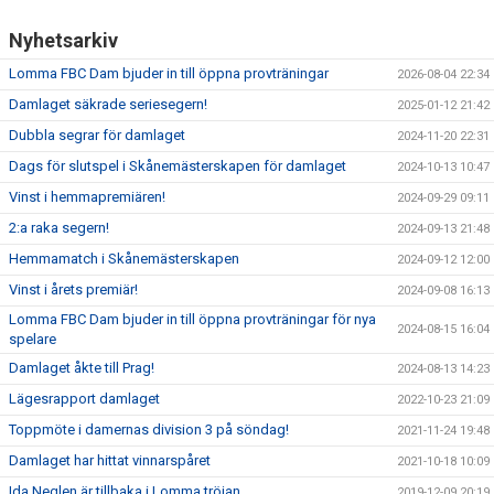
Nyhetsarkiv
Lomma FBC Dam bjuder in till öppna provträningar
2026-08-04 22:34
Damlaget säkrade seriesegern!
2025-01-12 21:42
Dubbla segrar för damlaget
2024-11-20 22:31
Dags för slutspel i Skånemästerskapen för damlaget
2024-10-13 10:47
Vinst i hemmapremiären!
2024-09-29 09:11
2:a raka segern!
2024-09-13 21:48
Hemmamatch i Skånemästerskapen
2024-09-12 12:00
Vinst i årets premiär!
2024-09-08 16:13
Lomma FBC Dam bjuder in till öppna provträningar för nya
2024-08-15 16:04
spelare
Damlaget åkte till Prag!
2024-08-13 14:23
Lägesrapport damlaget
2022-10-23 21:09
Toppmöte i damernas division 3 på söndag!
2021-11-24 19:48
Damlaget har hittat vinnarspåret
2021-10-18 10:09
Ida Neglen är tillbaka i Lomma tröjan
2019-12-09 20:19