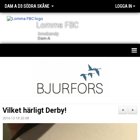
DAM A D3 SÖDRA SKÅNE
LOGGA IN
Lomma FBC
Innebandy
Dam-A
HEM
NYHETER
KALENDER
TRUPPEN
Vilket härligt Derby!
<
>
DOKUMENT
2016-12-18 20:08
KONTAKT