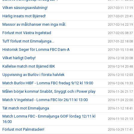
Vilken säsongsavslutning!
2017-03-11 17:19
Härlig insats mot Bjärred!
2017-03-01 23:41
Massor av målchanser men inga mål.
2017-02-14 22:19
Förlust mot Västra Ingelstad
2017-02-05 08:37
Tuff förlust mot Emmaljunga...
2017-01-22 18:08
Historisk Seger för Lomma FBC Dam-A
2017-01-15 13:48
Vilket härligt Derby!
2016-12-18 20:08
Kallelse match mot Bjärred IBK
2016-12-14 20:48
Uppvisning av Burlöv i första halvlek
2016-12-10 12:03
Match Burlöv HIBF - Lomma FBC fredag 9/12 kl 19:00
2016-12-06 19:33
Målen börjar komma! Snabbt, Snyggt och i Power play
2016-11-26 21:17
Match V Ingelstad - Lomma FBC lör 26/11 kl 13:00
2016-11-24 22:00
Tät match mot Emmaljunga
2016-11-12 18:41
Match Lomma FBC - Emmaljunga GOIF lördag 12/11 kl
2016-11-10 21:13
16:00
Förlust mot Palmstaden!
2016-10-29 17:41