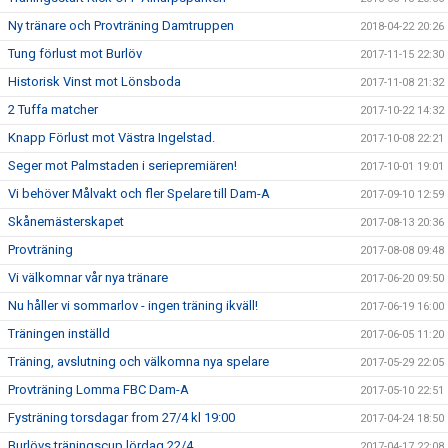
Ny tränare och Provträning Damtruppen
2018-04-22 20:26
Tung förlust mot Burlöv
2017-11-15 22:30
Historisk Vinst mot Lönsboda
2017-11-08 21:32
2 Tuffa matcher
2017-10-22 14:32
Knapp Förlust mot Västra Ingelstad.
2017-10-08 22:21
Seger mot Palmstaden i seriepremiären!
2017-10-01 19:01
Vi behöver Målvakt och fler Spelare till Dam-A
2017-09-10 12:59
Skånemästerskapet
2017-08-13 20:36
Provträning
2017-08-08 09:48
Vi välkomnar vår nya tränare
2017-06-20 09:50
Nu håller vi sommarlov - ingen träning ikväll!
2017-06-19 16:00
Träningen inställd
2017-06-05 11:20
Träning, avslutning och välkomna nya spelare
2017-05-29 22:05
Provträning Lomma FBC Dam-A
2017-05-10 22:51
Fysträning torsdagar from 27/4 kl 19:00
2017-04-24 18:50
Burlövs träningscup lördag 22/4
2017-04-17 22:08