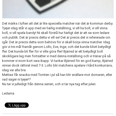
Det märks i luften att det är lite speciella matcher när det är kommun derby.
Tjejer idag står vi upp med en härlig inställning, vi vill ha boll, vi vill vinna
boll, vi vill spela bandy! Ni skall förstå hur härligt det är att se som ledare
och publik. Det är precis detta vi vill se! Det är precis det vi refererade om
igår. Det är precis detta som behövs för vi skall börja vinna matcher. Idag
gör vi tre mål framåt genom Lollo, Eve, Inge, och det kunde blivit betydligt
fler. Det kunde bli fler för vi ville göra fler! Bjärred är ett betydligt boll
skickligare lag men fortsätter vi med denna inställning och vi tränar på så
kommer vi inom kort vara ikapp. Vi tackar Bjärred för en god kamp, Bjärred
vinner dock rättvist med 7-3. Lollo blir matchens spelare i hård konkurrans,
idag var alla bra.
Mattias får snacka med Tomten i jul så han blir snällare mot domaren, eller
vad säger ni tjejer!?
Nu tar vi julledigt från denna serien, och vi tar nya tag efter julen.
Ledarna