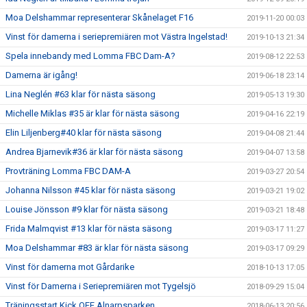
Moa Delshammar representerar Skånelaget F16
2019-11-20 00:03
Vinst för damerna i seriepremiären mot Västra Ingelstad!
2019-10-13 21:34
Spela innebandy med Lomma FBC Dam-A?
2019-08-12 22:53
Damerna är igång!
2019-06-18 23:14
Lina Neglén #63 klar för nästa säsong
2019-05-13 19:30
Michelle Miklas #35 är klar för nästa säsong
2019-04-16 22:19
Elin Liljenberg#40 klar för nästa säsong
2019-04-08 21:44
Andrea Bjarnevik#36 är klar för nästa säsong
2019-04-07 13:58
Provträning Lomma FBC DAM-A
2019-03-27 20:54
Johanna Nilsson #45 klar för nästa säsong
2019-03-21 19:02
Louise Jönsson #9 klar för nästa säsong
2019-03-21 18:48
Frida Malmqvist #13 klar för nästa säsong
2019-03-17 11:27
Moa Delshammar #83 är klar för nästa säsong
2019-03-17 09:29
Vinst för damerna mot Gårdarike
2018-10-13 17:05
Vinst för Damerna i Seriepremiären mot Tygelsjö
2018-09-29 15:04
Träningsstart Kick OFF Alnarpsparken
2018-06-13 20:56