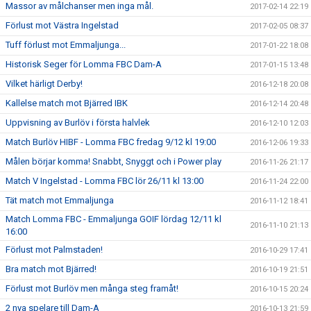
Massor av målchanser men inga mål.
2017-02-14 22:19
Förlust mot Västra Ingelstad
2017-02-05 08:37
Tuff förlust mot Emmaljunga...
2017-01-22 18:08
Historisk Seger för Lomma FBC Dam-A
2017-01-15 13:48
Vilket härligt Derby!
2016-12-18 20:08
Kallelse match mot Bjärred IBK
2016-12-14 20:48
Uppvisning av Burlöv i första halvlek
2016-12-10 12:03
Match Burlöv HIBF - Lomma FBC fredag 9/12 kl 19:00
2016-12-06 19:33
Målen börjar komma! Snabbt, Snyggt och i Power play
2016-11-26 21:17
Match V Ingelstad - Lomma FBC lör 26/11 kl 13:00
2016-11-24 22:00
Tät match mot Emmaljunga
2016-11-12 18:41
Match Lomma FBC - Emmaljunga GOIF lördag 12/11 kl
2016-11-10 21:13
16:00
Förlust mot Palmstaden!
2016-10-29 17:41
Bra match mot Bjärred!
2016-10-19 21:51
Förlust mot Burlöv men många steg framåt!
2016-10-15 20:24
2 nya spelare till Dam-A
2016-10-13 21:59