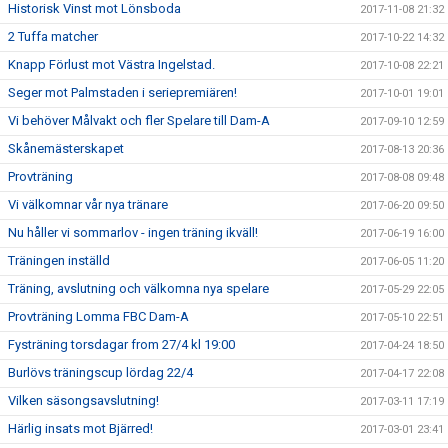
Historisk Vinst mot Lönsboda
2017-11-08 21:32
2 Tuffa matcher
2017-10-22 14:32
Knapp Förlust mot Västra Ingelstad.
2017-10-08 22:21
Seger mot Palmstaden i seriepremiären!
2017-10-01 19:01
Vi behöver Målvakt och fler Spelare till Dam-A
2017-09-10 12:59
Skånemästerskapet
2017-08-13 20:36
Provträning
2017-08-08 09:48
Vi välkomnar vår nya tränare
2017-06-20 09:50
Nu håller vi sommarlov - ingen träning ikväll!
2017-06-19 16:00
Träningen inställd
2017-06-05 11:20
Träning, avslutning och välkomna nya spelare
2017-05-29 22:05
Provträning Lomma FBC Dam-A
2017-05-10 22:51
Fysträning torsdagar from 27/4 kl 19:00
2017-04-24 18:50
Burlövs träningscup lördag 22/4
2017-04-17 22:08
Vilken säsongsavslutning!
2017-03-11 17:19
Härlig insats mot Bjärred!
2017-03-01 23:41