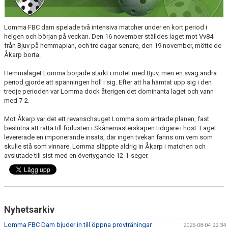
MATCHER
Lomma FBC dam spelade två intensiva matcher under en kort period i
helgen och början på veckan. Den 16 november ställdes laget mot Vv84
från Bjuv på hemmaplan, och tre dagar senare, den 19 november, mötte de
Åkarp borta.
Hemmalaget Lomma började starkt i mötet med Bjuv, men en svag andra
period gjorde att spänningen höll i sig. Efter att ha hämtat upp sig i den
tredje perioden var Lomma dock återigen det dominanta laget och vann
med 7-2.
Mot Åkarp var det ett revanschsuget Lomma som äntrade planen, fast
beslutna att rätta till förlusten i Skånemästerskapen tidigare i höst. Laget
levererade en imponerande insats, där ingen tvekan fanns om vem som
skulle stå som vinnare. Lomma släppte aldrig in Åkarp i matchen och
avslutade till sist med en övertygande 12-1-seger.
Nyhetsarkiv
Lomma FBC Dam bjuder in till öppna provträningar
2026-08-04 22:34