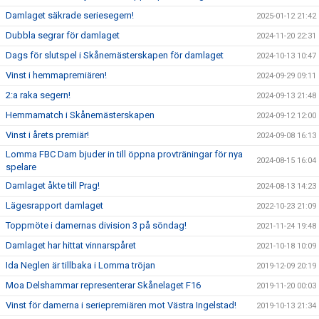
Damlaget säkrade seriesegern!
2025-01-12 21:42
Dubbla segrar för damlaget
2024-11-20 22:31
Dags för slutspel i Skånemästerskapen för damlaget
2024-10-13 10:47
Vinst i hemmapremiären!
2024-09-29 09:11
2:a raka segern!
2024-09-13 21:48
Hemmamatch i Skånemästerskapen
2024-09-12 12:00
Vinst i årets premiär!
2024-09-08 16:13
Lomma FBC Dam bjuder in till öppna provträningar för nya
2024-08-15 16:04
spelare
Damlaget åkte till Prag!
2024-08-13 14:23
Lägesrapport damlaget
2022-10-23 21:09
Toppmöte i damernas division 3 på söndag!
2021-11-24 19:48
Damlaget har hittat vinnarspåret
2021-10-18 10:09
Ida Neglen är tillbaka i Lomma tröjan
2019-12-09 20:19
Moa Delshammar representerar Skånelaget F16
2019-11-20 00:03
Vinst för damerna i seriepremiären mot Västra Ingelstad!
2019-10-13 21:34