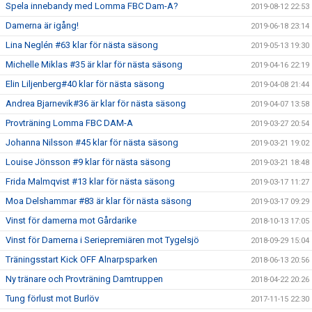
Spela innebandy med Lomma FBC Dam-A?
2019-08-12 22:53
Damerna är igång!
2019-06-18 23:14
Lina Neglén #63 klar för nästa säsong
2019-05-13 19:30
Michelle Miklas #35 är klar för nästa säsong
2019-04-16 22:19
Elin Liljenberg#40 klar för nästa säsong
2019-04-08 21:44
Andrea Bjarnevik#36 är klar för nästa säsong
2019-04-07 13:58
Provträning Lomma FBC DAM-A
2019-03-27 20:54
Johanna Nilsson #45 klar för nästa säsong
2019-03-21 19:02
Louise Jönsson #9 klar för nästa säsong
2019-03-21 18:48
Frida Malmqvist #13 klar för nästa säsong
2019-03-17 11:27
Moa Delshammar #83 är klar för nästa säsong
2019-03-17 09:29
Vinst för damerna mot Gårdarike
2018-10-13 17:05
Vinst för Damerna i Seriepremiären mot Tygelsjö
2018-09-29 15:04
Träningsstart Kick OFF Alnarpsparken
2018-06-13 20:56
Ny tränare och Provträning Damtruppen
2018-04-22 20:26
Tung förlust mot Burlöv
2017-11-15 22:30