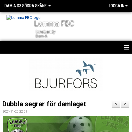
DAM A D3 SÖDRA SKÅNE
LOGGA IN
Lomma FBC
Innebandy
Dam-A
HEM
NYHETER
KALENDER
TRUPPEN
Dubbla segrar för damlaget
<
>
DOKUMENT
2024-11-20 22:31
KONTAKT