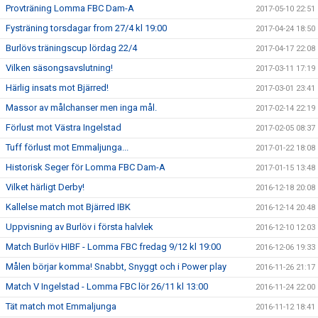
Provträning Lomma FBC Dam-A
2017-05-10 22:51
Fysträning torsdagar from 27/4 kl 19:00
2017-04-24 18:50
Burlövs träningscup lördag 22/4
2017-04-17 22:08
Vilken säsongsavslutning!
2017-03-11 17:19
Härlig insats mot Bjärred!
2017-03-01 23:41
Massor av målchanser men inga mål.
2017-02-14 22:19
Förlust mot Västra Ingelstad
2017-02-05 08:37
Tuff förlust mot Emmaljunga...
2017-01-22 18:08
Historisk Seger för Lomma FBC Dam-A
2017-01-15 13:48
Vilket härligt Derby!
2016-12-18 20:08
Kallelse match mot Bjärred IBK
2016-12-14 20:48
Uppvisning av Burlöv i första halvlek
2016-12-10 12:03
Match Burlöv HIBF - Lomma FBC fredag 9/12 kl 19:00
2016-12-06 19:33
Målen börjar komma! Snabbt, Snyggt och i Power play
2016-11-26 21:17
Match V Ingelstad - Lomma FBC lör 26/11 kl 13:00
2016-11-24 22:00
Tät match mot Emmaljunga
2016-11-12 18:41