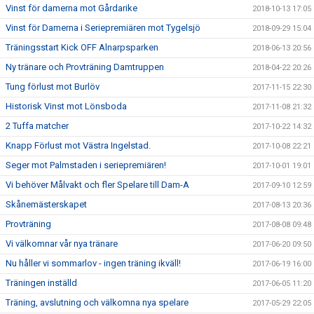
Vinst för damerna mot Gårdarike
2018-10-13 17:05
Vinst för Damerna i Seriepremiären mot Tygelsjö
2018-09-29 15:04
Träningsstart Kick OFF Alnarpsparken
2018-06-13 20:56
Ny tränare och Provträning Damtruppen
2018-04-22 20:26
Tung förlust mot Burlöv
2017-11-15 22:30
Historisk Vinst mot Lönsboda
2017-11-08 21:32
2 Tuffa matcher
2017-10-22 14:32
Knapp Förlust mot Västra Ingelstad.
2017-10-08 22:21
Seger mot Palmstaden i seriepremiären!
2017-10-01 19:01
Vi behöver Målvakt och fler Spelare till Dam-A
2017-09-10 12:59
Skånemästerskapet
2017-08-13 20:36
Provträning
2017-08-08 09:48
Vi välkomnar vår nya tränare
2017-06-20 09:50
Nu håller vi sommarlov - ingen träning ikväll!
2017-06-19 16:00
Träningen inställd
2017-06-05 11:20
Träning, avslutning och välkomna nya spelare
2017-05-29 22:05