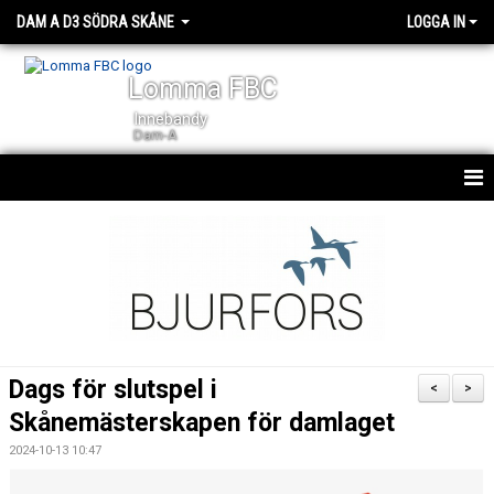
DAM A D3 SÖDRA SKÅNE
LOGGA IN
Lomma FBC
Innebandy
Dam-A
HEM
NYHETER
KALENDER
TRUPPEN
Dags för slutspel i
<
>
DOKUMENT
Skånemästerskapen för damlaget
2024-10-13 10:47
KONTAKT