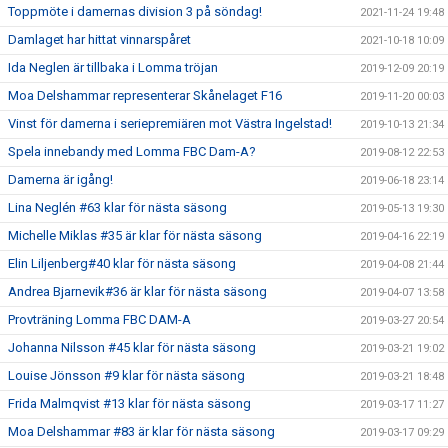
Toppmöte i damernas division 3 på söndag!
2021-11-24 19:48
Damlaget har hittat vinnarspåret
2021-10-18 10:09
Ida Neglen är tillbaka i Lomma tröjan
2019-12-09 20:19
Moa Delshammar representerar Skånelaget F16
2019-11-20 00:03
Vinst för damerna i seriepremiären mot Västra Ingelstad!
2019-10-13 21:34
Spela innebandy med Lomma FBC Dam-A?
2019-08-12 22:53
Damerna är igång!
2019-06-18 23:14
Lina Neglén #63 klar för nästa säsong
2019-05-13 19:30
Michelle Miklas #35 är klar för nästa säsong
2019-04-16 22:19
Elin Liljenberg#40 klar för nästa säsong
2019-04-08 21:44
Andrea Bjarnevik#36 är klar för nästa säsong
2019-04-07 13:58
Provträning Lomma FBC DAM-A
2019-03-27 20:54
Johanna Nilsson #45 klar för nästa säsong
2019-03-21 19:02
Louise Jönsson #9 klar för nästa säsong
2019-03-21 18:48
Frida Malmqvist #13 klar för nästa säsong
2019-03-17 11:27
Moa Delshammar #83 är klar för nästa säsong
2019-03-17 09:29