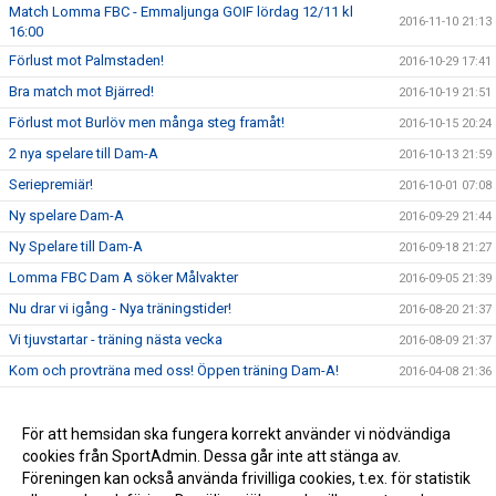
Match Lomma FBC - Emmaljunga GOIF lördag 12/11 kl
2016-11-10 21:13
16:00
Förlust mot Palmstaden!
2016-10-29 17:41
Bra match mot Bjärred!
2016-10-19 21:51
Förlust mot Burlöv men många steg framåt!
2016-10-15 20:24
2 nya spelare till Dam-A
2016-10-13 21:59
Seriepremiär!
2016-10-01 07:08
Ny spelare Dam-A
2016-09-29 21:44
Ny Spelare till Dam-A
2016-09-18 21:27
Lomma FBC Dam A söker Målvakter
2016-09-05 21:39
Nu drar vi igång - Nya träningstider!
2016-08-20 21:37
Vi tjuvstartar - träning nästa vecka
2016-08-09 21:37
Kom och provträna med oss! Öppen träning Dam-A!
2016-04-08 21:36
Nya spelare sökes! Samt så är ledarstaben klar för Dam-A
2016-03-29 21:35
Vill du vara med? Nu har vi nya tränare i Lomma FBC Dam-A
För att hemsidan ska fungera korrekt använder vi nödvändiga
2016-03-23 21:33
cookies från SportAdmin. Dessa går inte att stänga av.
A-lags Spelare sökes!
2016-03-03 21:29
Föreningen kan också använda frivilliga cookies, t.ex. för statistik