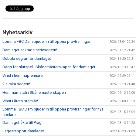
Nyhetsarkiv
Lomma FBC Dam bjuder in till öppna provträningar
2026-08-04 22:34
Damlaget säkrade seriesegern!
2025-01-12 21:42
Dubbla segrar för damlaget
2024-11-20 22:31
Dags för slutspel i Skånemästerskapen för damlaget
2024-10-13 10:47
Vinst i hemmapremiären!
2024-09-29 09:11
2:a raka segern!
2024-09-13 21:48
Hemmamatch i Skånemästerskapen
2024-09-12 12:00
Vinst i årets premiär!
2024-09-08 16:13
Lomma FBC Dam bjuder in till öppna provträningar för nya
2024-08-15 16:04
spelare
Damlaget åkte till Prag!
2024-08-13 14:23
Lägesrapport damlaget
2022-10-23 21:09