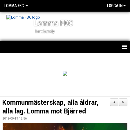
LOMMA FBC
LOGGA IN
Lomma FBC
Innebandy
START
NYHETER
OM KLUBBEN
KALENDER
Kommunmästerskap, alla åldrar,
<
>
VÅRA LAG
alla lag. Lomma mot Bjärred
2019-09-19 18:56
STYRELSEN