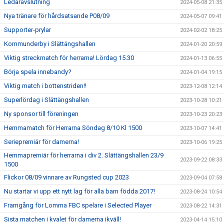
Ledaravslutning
2024-05-08 21:35
Nya tränare för hårdsatsande P08/09
2024-05-07 09:41
Supporter-prylar
2024-02-02 18:25
Kommunderby i Slättängshallen
2024-01-20 20:59
Viktig streckmatch för herrarna! Lördag 15.30
2024-01-13 06:55
Börja spela innebandy?
2024-01-04 19:15
Viktig match i bottenstriden!!
2023-12-08 12:14
Superlördag i Slättängshallen
2023-10-28 10:21
Ny sponsor till föreningen
2023-10-23 20:23
Hemmamatch för Herrarna Söndag 8/10 Kl 1500
2023-10-07 14:41
Seriepremiär för damerna!
2023-10-06 19:25
Hemmapremiär för herrarna i div 2. Slättängshallen 23/9
2023-09-22 08:33
1500
Flickor 08/09 vinnare av Rungsted cup 2023
2023-09-04 07:58
Nu startar vi upp ett nytt lag för alla barn födda 2017!
2023-08-24 10:54
Framgång för Lomma FBC spelare i Selected Player
2023-08-22 14:31
Sista matchen i kvalet för damerna ikväll!
2023-04-14 15:10