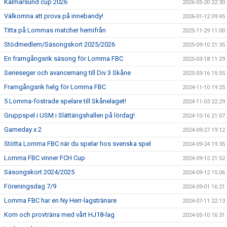
Kalmarsund cup 2026
2026-05-20 22:30
Välkomna att prova på innebandy!
2026-01-12 09:45
Titta på Lommas matcher hemifrån
2025-11-29 11:00
Stödmedlem/Säsongskort 2025/2026
2025-09-10 21:35
En framgångsrik säsong för Lomma FBC
2025-03-18 11:29
Serieseger och avancemang till Div 3 Skåne
2025-03-16 15:55
Framgångsrik helg för Lomma FBC
2024-11-10 19:25
5 Lomma-fostrade spelare till Skånelaget!
2024-11-03 22:29
Gruppspel i USM i Slättängshallen på lördag!
2024-10-16 21:07
Gameday x 2
2024-09-27 19:12
Stötta Lomma FBC när du spelar hos svenska spel
2024-09-24 19:35
Lomma FBC vinner FCH Cup
2024-09-15 21:52
Säsongskort 2024/2025
2024-09-12 15:06
Föreningsdag 7/9
2024-09-01 16:21
Lomma FBC har en Ny Herr-lagstränare
2024-07-11 22:13
Kom och provträna med vårt HJ18-lag
2024-05-10 16:31