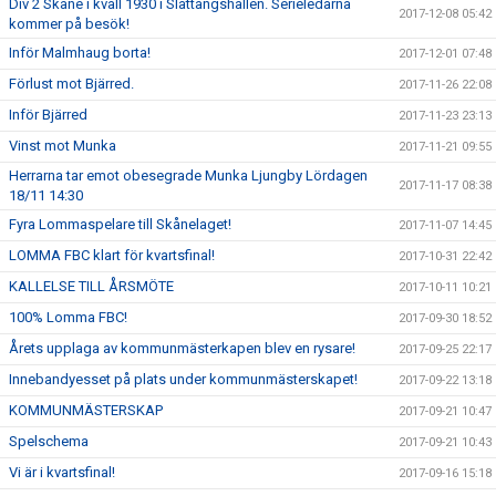
Div 2 Skåne i kväll 1930 i Slättängshallen. Serieledarna
2017-12-08 05:42
kommer på besök!
Inför Malmhaug borta!
2017-12-01 07:48
Förlust mot Bjärred.
2017-11-26 22:08
Inför Bjärred
2017-11-23 23:13
Vinst mot Munka
2017-11-21 09:55
Herrarna tar emot obesegrade Munka Ljungby Lördagen
2017-11-17 08:38
18/11 14:30
Fyra Lommaspelare till Skånelaget!
2017-11-07 14:45
LOMMA FBC klart för kvartsfinal!
2017-10-31 22:42
KALLELSE TILL ÅRSMÖTE
2017-10-11 10:21
100% Lomma FBC!
2017-09-30 18:52
Årets upplaga av kommunmästerkapen blev en rysare!
2017-09-25 22:17
Innebandyesset på plats under kommunmästerskapet!
2017-09-22 13:18
KOMMUNMÄSTERSKAP
2017-09-21 10:47
Spelschema
2017-09-21 10:43
Vi är i kvartsfinal!
2017-09-16 15:18