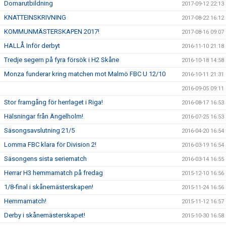
Domarutbildning
2017-09-12 22:13
KNATTEINSKRIVNING
2017-08-22 16:12
KOMMUNMÄSTERSKAPEN 2017!
2017-08-16 09:07
HALLÅ Inför derbyt
2016-11-10 21:18
Tredje segern på fyra försök i H2 Skåne
2016-10-18 14:58
Monza funderar kring matchen mot Malmö FBC U 12/10
2016-10-11 21:31
2016-09-05 09:11
Stor framgång för herrlaget i Riga!
2016-08-17 16:53
Hälsningar från Ängelholm!
2016-07-25 16:53
Säsongsavslutning 21/5
2016-04-20 16:54
Lomma FBC klara för Division 2!
2016-03-19 16:54
Säsongens sista seriematch
2016-03-14 16:55
Herrar H3 hemmamatch på fredag
2015-12-10 16:56
1/8-final i skånemästerskapen!
2015-11-24 16:56
Hemmamatch!
2015-11-12 16:57
Derby i skånemästerskapet!
2015-10-30 16:58