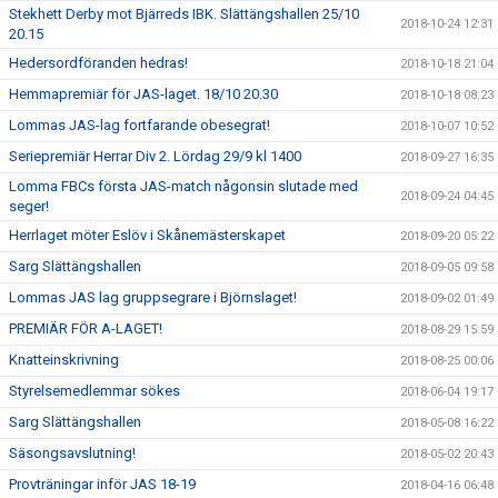
Stekhett Derby mot Bjärreds IBK. Slättängshallen 25/10
2018-10-24 12:31
20.15
Hedersordföranden hedras!
2018-10-18 21:04
Hemmapremiär för JAS-laget. 18/10 20.30
2018-10-18 08:23
Lommas JAS-lag fortfarande obesegrat!
2018-10-07 10:52
Seriepremiär Herrar Div 2. Lördag 29/9 kl 1400
2018-09-27 16:35
Lomma FBCs första JAS-match någonsin slutade med
2018-09-24 04:45
seger!
Herrlaget möter Eslöv i Skånemästerskapet
2018-09-20 05:22
Sarg Slättängshallen
2018-09-05 09:58
Lommas JAS lag gruppsegrare i Björnslaget!
2018-09-02 01:49
PREMIÄR FÖR A-LAGET!
2018-08-29 15:59
Knatteinskrivning
2018-08-25 00:06
Styrelsemedlemmar sökes
2018-06-04 19:17
Sarg Slättängshallen
2018-05-08 16:22
Säsongsavslutning!
2018-05-02 20:43
Provträningar inför JAS 18-19
2018-04-16 06:48