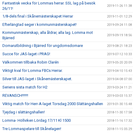
Fantastisk vecka för Lommas herrar. SSL lag på besök
2019-11-26 11:38
26/11!
1/8-dels final i Skånemästerskapet Herrar
2019-11-01 12:29
Efterlängtad seger i kommunmästerskapet!
2019-09-24 11:08
Kommunmästerskap, alla åldrar, alla lag. Lomma mot
2019-09-19 18:56
Bjärred
Domarutbildning i Bjärred för ungdomsdomare
2019-08-21 18:23
Succe för JAS-laget i PRAG!
2019-07-12 10:33
Välkommen tillbaka Robin Clarén
2019-05-20 20:09
Viktigt kval för Lomma FBCs Herrar.
2019-04-10 15:43
Silver till JAS-laget i Skånemästerskapet.
2019-04-08 07:00
Seriens sista match för H2
2019-03-24 11:21
REVANSCH!!!!!!!
2019-03-03 15:37
Viktig match för Herr-A-laget Torsdag 2000 Slättängshallen
2019-01-30 15:48
Tjejdag i slättängshallen!
2018-11-30 17:58
Lomma- Höllviken Lördag 17/11 Kl 1500
2018-11-16 17:32
Tre Lommaspelare till Skånelagen!
2018-11-15 05:29