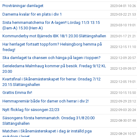
Provträningar damlaget
2023-04-01 10:26
Damerna kvalar för en plats i div 1
2023-03-22 21:53
Sista hemmamatcherna för A-lagen!! Lördag 11/3 13.15
2023-03-10 19:01
(Dam-A) 15.30 (Herr-A)
Kommunderby mot Bjärreds IBK 18/1 20.30 Slättängshallen
2023-01-17 21:21
Har herrlaget fortsatt toppform? Helsingborg hemma på
2022-12-15 11:10
fredag!
Ska damlaget ta chansen och hänga på lagen i toppen?
2022-12-09 20:57
Serieledarna Malmhaug kommer på besök. Fredag 9/12 KL
2022-12-09 09:57
20.00
Kvartsfinal i Skånemästerskapet för herrar. Onsdag 7/12
2022-12-05 19:01
20.15 Slättängshallen
Grattis Emma Ihr!
2022-10-15 15:50
Hemmapremiär både för damer och herrar i div 2!
2022-09-29 23:12
Nytt flicklag för säsongen 22/23
2022-09-03 20:24
Säsongens första hemmamatch. Onsdag 31/8 20.00
2022-08-30 07:48
Slättängshallen
Matchen i Skånemästerskapet i dag är inställd pga
2022-08-24 10:57
sjukdom i laget