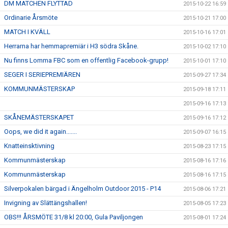
DM MATCHEN FLYTTAD
2015-10-22 16:59
Ordinarie Årsmöte
2015-10-21 17:00
MATCH I KVÄLL
2015-10-16 17:01
Herrarna har hemmapremiär i H3 södra Skåne.
2015-10-02 17:10
Nu finns Lomma FBC som en offentlig Facebook-grupp!
2015-10-01 17:10
SEGER I SERIEPREMIÄREN
2015-09-27 17:34
KOMMUNMÄSTERSKAP
2015-09-18 17:11
2015-09-16 17:13
SKÅNEMÄSTERSKAPET
2015-09-16 17:12
Oops, we did it again.......
2015-09-07 16:15
Knatteinsktivning
2015-08-23 17:15
Kommunmästerskap
2015-08-16 17:16
Kommunmästerskap
2015-08-16 17:15
Silverpokalen bärgad i Ängelholm Outdoor 2015 - P14
2015-08-06 17:21
Invigning av Slättängshallen!
2015-08-05 17:23
OBS!!! ÅRSMÖTE 31/8 kl 20:00, Gula Paviljongen
2015-08-01 17:24