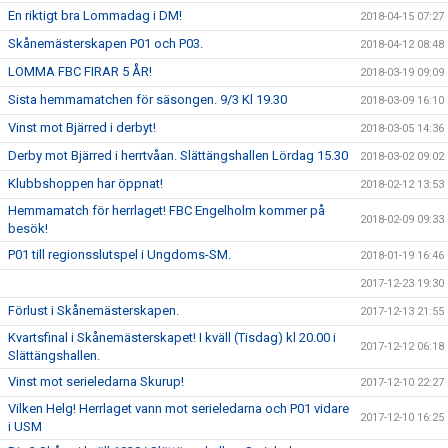
En riktigt bra Lommadag i DM!
2018-04-15 07:27
Skånemästerskapen P01 och P03.
2018-04-12 08:48
LOMMA FBC FIRAR 5 ÅR!
2018-03-19 09:09
Sista hemmamatchen för säsongen. 9/3 Kl 19.30
2018-03-09 16:10
Vinst mot Bjärred i derbyt!
2018-03-05 14:36
Derby mot Bjärred i herrtvåan. Slättängshallen Lördag 15.30
2018-03-02 09:02
Klubbshoppen har öppnat!
2018-02-12 13:53
Hemmamatch för herrlaget! FBC Engelholm kommer på
2018-02-09 09:33
besök!
P01 till regionsslutspel i Ungdoms-SM.
2018-01-19 16:46
2017-12-23 19:30
Förlust i Skånemästerskapen.
2017-12-13 21:55
Kvartsfinal i Skånemästerskapet! I kväll (Tisdag) kl 20.00 i
2017-12-12 06:18
Slättängshallen.
Vinst mot serieledarna Skurup!
2017-12-10 22:27
Vilken Helg! Herrlaget vann mot serieledarna och P01 vidare
2017-12-10 16:25
i USM