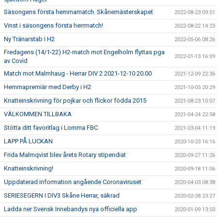
Säsongens första hemmamatch. Skånemästerskapet
2022-08-23 09:51
Vinst i säsongens första herrmatch!
2022-08-22 14:23
Ny Tränarstab i H2
2022-05-06 08:26
Fredagens (14/1-22) H2-match mot Engelholm flyttas pga
2022-01-13 16:09
av Covid
Match mot Malmhaug - Herrar DIV 2 2021-12-10 20.00
2021-12-09 22:36
Hemmapremiär med Derby i H2
2021-10-05 20:29
Knatteinskrivning för pojkar och flickor födda 2015
2021-08-23 10:07
VÄLKOMMEN TILLBAKA
2021-04-24 22:58
Stötta ditt favoritlag i Lomma FBC
2021-03-04 11:19
LAPP PÅ LUCKAN
2020-10-23 16:16
Frida Malmqvist blev årets Rotary stipendiat
2020-09-27 11:26
Knatteinskrivning!
2020-09-18 11:06
Uppdaterad information angående Coronaviruset
2020-04-03 08:38
SERIESEGERN I DIV3 Skåne Herrar, säkrad
2020-02-28 23:27
Ladda ner Svensk Innebandys nya officiella app
2020-01-09 13:50