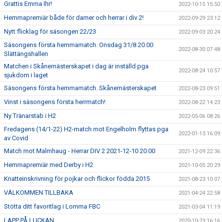
Grattis Emma Ihr!
2022-10-15 15:50
Hemmapremiär både för damer och herrar i div 2!
2022-09-29 23:12
Nytt flicklag för säsongen 22/23
2022-09-03 20:24
Säsongens första hemmamatch. Onsdag 31/8 20.00
2022-08-30 07:48
Slättängshallen
Matchen i Skånemästerskapet i dag är inställd pga
2022-08-24 10:57
sjukdom i laget
Säsongens första hemmamatch. Skånemästerskapet
2022-08-23 09:51
Vinst i säsongens första herrmatch!
2022-08-22 14:23
Ny Tränarstab i H2
2022-05-06 08:26
Fredagens (14/1-22) H2-match mot Engelholm flyttas pga
2022-01-13 16:09
av Covid
Match mot Malmhaug - Herrar DIV 2 2021-12-10 20.00
2021-12-09 22:36
Hemmapremiär med Derby i H2
2021-10-05 20:29
Knatteinskrivning för pojkar och flickor födda 2015
2021-08-23 10:07
VÄLKOMMEN TILLBAKA
2021-04-24 22:58
Stötta ditt favoritlag i Lomma FBC
2021-03-04 11:19
LAPP PÅ LUCKAN
2020-10-23 16:16