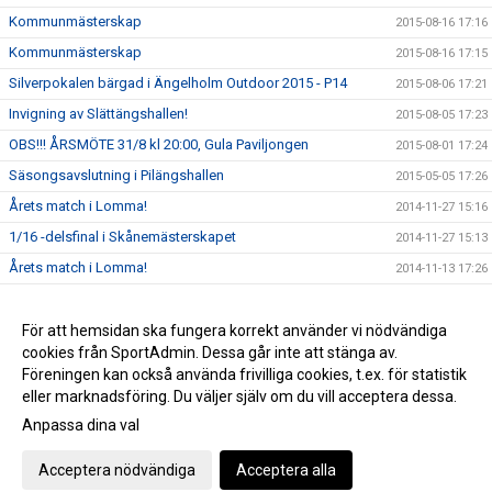
Kommunmästerskap
2015-08-16 17:16
Kommunmästerskap
2015-08-16 17:15
Silverpokalen bärgad i Ängelholm Outdoor 2015 - P14
2015-08-06 17:21
Invigning av Slättängshallen!
2015-08-05 17:23
OBS!!! ÅRSMÖTE 31/8 kl 20:00, Gula Paviljongen
2015-08-01 17:24
Säsongsavslutning i Pilängshallen
2015-05-05 17:26
Årets match i Lomma!
2014-11-27 15:16
1/16 -delsfinal i Skånemästerskapet
2014-11-27 15:13
Årets match i Lomma!
2014-11-13 17:26
Premiär match!
2014-09-19 17:34
Premiär match!
För att hemsidan ska fungera korrekt använder vi nödvändiga
2014-09-19 15:14
cookies från SportAdmin. Dessa går inte att stänga av.
Träningsmatch för Herrarna
2014-08-11 17:37
Föreningen kan också använda frivilliga cookies, t.ex. för statistik
eller marknadsföring. Du väljer själv om du vill acceptera dessa.
Anpassa dina val
Cookie-inställningar
Gå till Webbversion
Acceptera nödvändiga
Acceptera alla