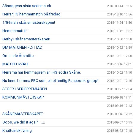
Säsongens sista seriematch
2016-03-14 16:55
Herrar H3 hemmamatch på fredag
2015-12-10 16:56
1/8-final i skånemästerskapen!
2015-11-24 16:56
Hemmamatch!
2015-11-12 16:57
Derby i skånemästerskapet!
2015-10-30 16:58
DM MATCHEN FLYTTAD
2015-10-22 16:59
Ordinarie Årsmöte
2015-10-21 17:00
MATCH I KVÄLL
2015-10-16 17:01
Herrarna har hemmapremiär i H3 södra Skåne.
2015-10-02 17:10
Nu finns Lomma FBC som en offentlig Facebook-grupp!
2015-10-01 17:10
SEGER I SERIEPREMIÄREN
2015-09-27 17:34
KOMMUNMÄSTERSKAP
2015-09-18 17:11
2015-09-16 17:13
SKÅNEMÄSTERSKAPET
2015-09-16 17:12
Oops, we did it again.......
2015-09-07 16:15
Knatteinsktivning
2015-08-23 17:15