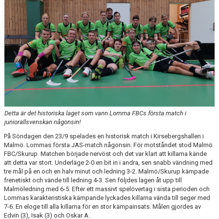
MATCHER
SPONSORER
LOMMA FBC SHOPPEN
GDPR
Detta är det historiska laget som vann Lomma FBCs första match i
juniorallsvenskan någonsin!
På Söndagen den 23/9 spelades en historisk match i Kirsebergshallen i
Malmö. Lommas första JAS-match någonsin. För motståndet stod Malmö
FBC/Skurup. Matchen började nervöst och det var klart att killarna kände
att detta var stort. Underläge 2-0 en bit in i andra, sen snabb vändning med
tre mål på en och en halv minut och ledning 3-2. Malmö/Skurup kämpade
frenetiskt och vände till ledning 4-3. Sen följdes lagen åt upp till
Malmöledning med 6-5. Efter ett massivt spelövertag i sista perioden och
Lommas karakteristiska kämpande lyckades killarna vända till seger med
7-6. En eloge till alla killarna för en stor kämpainsats. Målen gjordes av
Edvin (3), Isak (3) och Oskar A.