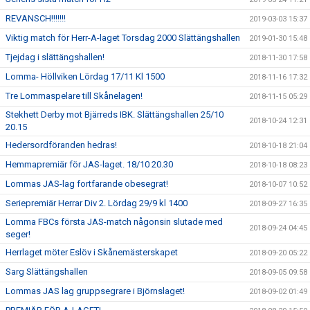
REVANSCH!!!!!!!
2019-03-03 15:37
Viktig match för Herr-A-laget Torsdag 2000 Slättängshallen
2019-01-30 15:48
Tjejdag i slättängshallen!
2018-11-30 17:58
Lomma- Höllviken Lördag 17/11 Kl 1500
2018-11-16 17:32
Tre Lommaspelare till Skånelagen!
2018-11-15 05:29
Stekhett Derby mot Bjärreds IBK. Slättängshallen 25/10
2018-10-24 12:31
20.15
Hedersordföranden hedras!
2018-10-18 21:04
Hemmapremiär för JAS-laget. 18/10 20.30
2018-10-18 08:23
Lommas JAS-lag fortfarande obesegrat!
2018-10-07 10:52
Seriepremiär Herrar Div 2. Lördag 29/9 kl 1400
2018-09-27 16:35
Lomma FBCs första JAS-match någonsin slutade med
2018-09-24 04:45
seger!
Herrlaget möter Eslöv i Skånemästerskapet
2018-09-20 05:22
Sarg Slättängshallen
2018-09-05 09:58
Lommas JAS lag gruppsegrare i Björnslaget!
2018-09-02 01:49