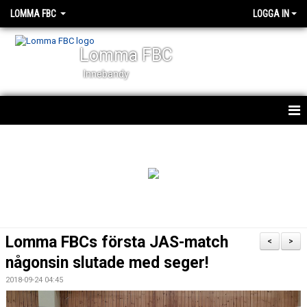
LOMMA FBC
LOGGA IN
Lomma FBC
Innebandy
START
NYHETER
OM KLUBBEN
KALENDER
Lomma FBCs första JAS-match
<
>
VÅRA LAG
någonsin slutade med seger!
2018-09-24 04:45
STYRELSEN