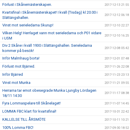
Förlust i Skånemästerskapen.
2017-12-13 21:55
Kvartsfinal i Skånemästerskapet! I kväll (Tisdag) kl 20.00 i
2017-12-12 06:18
Slättängshallen.
Vinst mot serieledarna Skurup!
2017-12-10 22:27
Vilken Helg! Herrlaget vann mot serieledarna och P01 vidare
2017-12-10 16:25
i USM
Div 2 Skåne i kväll 1930 i Slättängshallen. Serieledarna
2017-12-08 05:42
kommer på besök!
Inför Malmhaug borta!
2017-12-01 07:48
Förlust mot Bjärred.
2017-11-26 22:08
Inför Bjärred
2017-11-23 23:13
Vinst mot Munka
2017-11-21 09:55
Herrarna tar emot obesegrade Munka Ljungby Lördagen
2017-11-17 08:38
18/11 14:30
Fyra Lommaspelare till Skånelaget!
2017-11-07 14:45
LOMMA FBC klart för kvartsfinal!
2017-10-31 22:42
KALLELSE TILL ÅRSMÖTE
2017-10-11 10:21
100% Lomma FBC!
2017-09-30 18:52