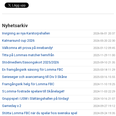
Nyhetsarkiv
Invigning av nya Karstorpshallen
2026-06-01 20:37
Kalmarsund cup 2026
2026-05-20 22:30
Välkomna att prova på innebandy!
2026-01-12 09:45
Titta på Lommas matcher hemifrån
2025-11-29 11:00
Stödmedlem/Säsongskort 2025/2026
2025-09-10 21:35
En framgångsrik säsong för Lomma FBC
2025-03-18 11:29
Serieseger och avancemang till Div 3 Skåne
2025-03-16 15:55
Framgångsrik helg för Lomma FBC
2024-11-10 19:25
5 Lomma-fostrade spelare till Skånelaget!
2024-11-03 22:29
Gruppspel i USM i Slättängshallen på lördag!
2024-10-16 21:07
Gameday x 2
2024-09-27 19:12
Stötta Lomma FBC när du spelar hos svenska spel
2024-09-24 19:35