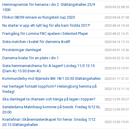
Hemmapremiär för herrarna i div 2. Slättängshallen 23/9
2023-09-22 08:33
1500
Flickor 08/09 vinnare av Rungsted cup 2023
2023-09-04 07:58
Nu startar vi upp ett nytt lag för alla barn födda 2017!
2023-08-24 10:54
Framgång för Lomma FBC spelare i Selected Player
2023-08-22 14:31
Sista matchen i kvalet för damerna ikväll!
2023-04-14 15:10
Provträningar damlaget
2023-04-01 10:26
Damerna kvalar för en plats i div 1
2023-03-22 21:53
Sista hemmamatcherna för A-lagen!! Lördag 11/3 13.15
2023-03-10 19:01
(Dam-A) 15.30 (Herr-A)
Kommunderby mot Bjärreds IBK 18/1 20.30 Slättängshallen
2023-01-17 21:21
Har herrlaget fortsatt toppform? Helsingborg hemma på
2022-12-15 11:10
fredag!
Ska damlaget ta chansen och hänga på lagen i toppen?
2022-12-09 20:57
Serieledarna Malmhaug kommer på besök. Fredag 9/12 KL
2022-12-09 09:57
20.00
Kvartsfinal i Skånemästerskapet för herrar. Onsdag 7/12
2022-12-05 19:01
20.15 Slättängshallen