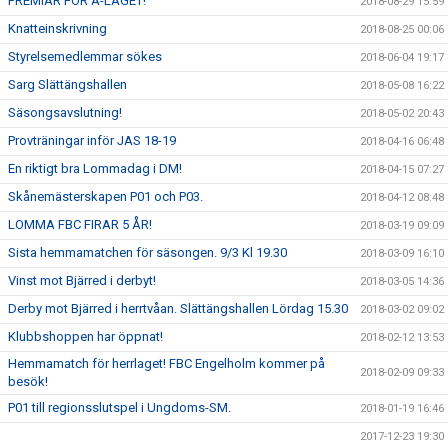
PREMIÄR FÖR A-LAGET!
2018-08-29 15:59
Knatteinskrivning
2018-08-25 00:06
Styrelsemedlemmar sökes
2018-06-04 19:17
Sarg Slättängshallen
2018-05-08 16:22
Säsongsavslutning!
2018-05-02 20:43
Provträningar inför JAS 18-19
2018-04-16 06:48
En riktigt bra Lommadag i DM!
2018-04-15 07:27
Skånemästerskapen P01 och P03.
2018-04-12 08:48
LOMMA FBC FIRAR 5 ÅR!
2018-03-19 09:09
Sista hemmamatchen för säsongen. 9/3 Kl 19.30
2018-03-09 16:10
Vinst mot Bjärred i derbyt!
2018-03-05 14:36
Derby mot Bjärred i herrtvåan. Slättängshallen Lördag 15.30
2018-03-02 09:02
Klubbshoppen har öppnat!
2018-02-12 13:53
Hemmamatch för herrlaget! FBC Engelholm kommer på
2018-02-09 09:33
besök!
P01 till regionsslutspel i Ungdoms-SM.
2018-01-19 16:46
2017-12-23 19:30