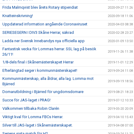
Frida Malmqvist blev årets Rotary stipendiat
2020-09-27 11:26
Knatteinskrivning!
2020-09-18 11:06
Uppdaterad information angående Coronaviruset
2020-04-03 08:38
SERIESEGERN I DIV3 Skåne Herrar, säkrad
2020-02-28 23:27
Ladda ner Svensk Innebandys nya officiella app
2020-01-09 13:50
Fantastisk vecka för Lommas herrar. SSL lag på besök
2019-11-26 11:38
26/11!
1/8-dels final i Skånemästerskapet Herrar
2019-11-01 12:29
Efterlängtad seger i kommunmästerskapet!
2019-09-24 11:08
Kommunmästerskap, alla åldrar, alla lag. Lomma mot
2019-09-19 18:56
Bjärred
Domarutbildning i Bjärred för ungdomsdomare
2019-08-21 18:23
Succe för JAS-laget i PRAG!
2019-07-12 10:33
Välkommen tillbaka Robin Clarén
2019-05-20 20:09
Viktigt kval för Lomma FBCs Herrar.
2019-04-10 15:43
Silver till JAS-laget i Skånemästerskapet.
2019-04-08 07:00
Seriens sista match för H2
2019-03-24 11:21