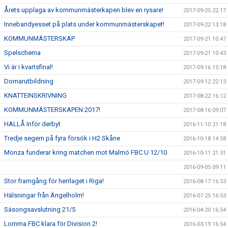
Årets upplaga av kommunmästerkapen blev en rysare!
2017-09-25 22:17
Innebandyesset på plats under kommunmästerskapet!
2017-09-22 13:18
KOMMUNMÄSTERSKAP
2017-09-21 10:47
Spelschema
2017-09-21 10:43
Vi är i kvartsfinal!
2017-09-16 15:18
Domarutbildning
2017-09-12 22:13
KNATTEINSKRIVNING
2017-08-22 16:12
KOMMUNMÄSTERSKAPEN 2017!
2017-08-16 09:07
HALLÅ Inför derbyt
2016-11-10 21:18
Tredje segern på fyra försök i H2 Skåne
2016-10-18 14:58
Monza funderar kring matchen mot Malmö FBC U 12/10
2016-10-11 21:31
2016-09-05 09:11
Stor framgång för herrlaget i Riga!
2016-08-17 16:53
Hälsningar från Ängelholm!
2016-07-25 16:53
Säsongsavslutning 21/5
2016-04-20 16:54
Lomma FBC klara för Division 2!
2016-03-19 16:54