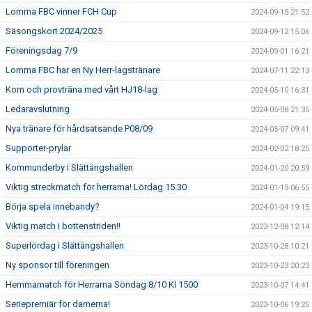
Lomma FBC vinner FCH Cup
2024-09-15 21:52
Säsongskort 2024/2025
2024-09-12 15:06
Föreningsdag 7/9
2024-09-01 16:21
Lomma FBC har en Ny Herr-lagstränare
2024-07-11 22:13
Kom och provträna med vårt HJ18-lag
2024-05-10 16:31
Ledaravslutning
2024-05-08 21:35
Nya tränare för hårdsatsande P08/09
2024-05-07 09:41
Supporter-prylar
2024-02-02 18:25
Kommunderby i Slättängshallen
2024-01-20 20:59
Viktig streckmatch för herrarna! Lördag 15.30
2024-01-13 06:55
Börja spela innebandy?
2024-01-04 19:15
Viktig match i bottenstriden!!
2023-12-08 12:14
Superlördag i Slättängshallen
2023-10-28 10:21
Ny sponsor till föreningen
2023-10-23 20:23
Hemmamatch för Herrarna Söndag 8/10 Kl 1500
2023-10-07 14:41
Seriepremiär för damerna!
2023-10-06 19:25