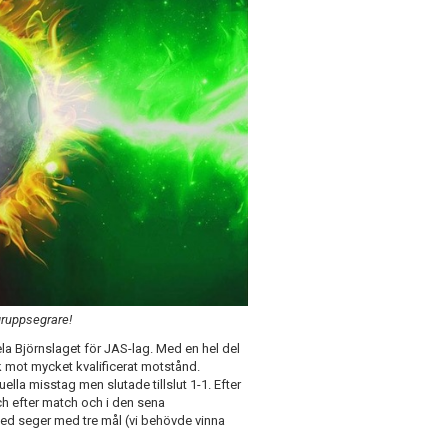
gruppsegrare!
la Björnslaget för JAS-lag. Med en hel del
mot mycket kvalificerat motstånd.
lla misstag men slutade tillslut 1-1. Efter
ch efter match och i den sena
med seger med tre mål (vi behövde vinna