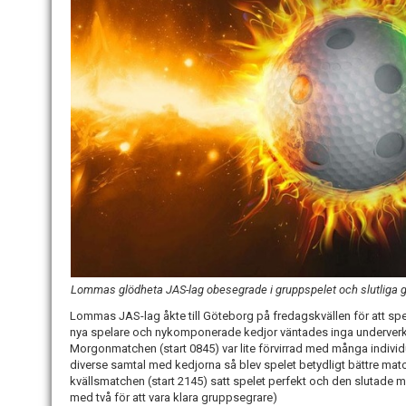
Lommas glödheta JAS-lag obesegrade i gruppspelet och slutliga 
Lommas JAS-lag åkte till Göteborg på fredagskvällen för att spe
nya spelare och nykomponerade kedjor väntades inga underverk 
Morgonmatchen (start 0845) var lite förvirrad med många individue
diverse samtal med kedjorna så blev spelet betydligt bättre mat
kvällsmatchen (start 2145) satt spelet perfekt och den slutade 
med två för att vara klara gruppsegrare)