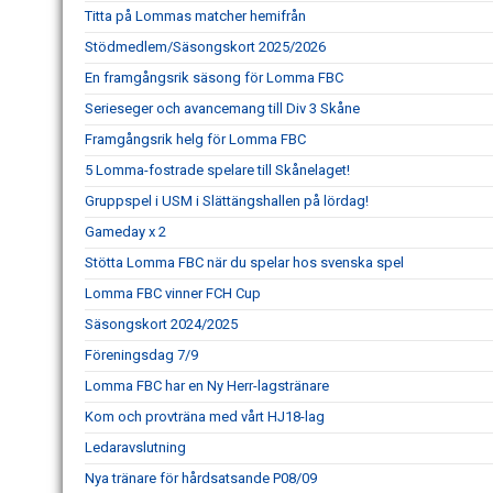
Titta på Lommas matcher hemifrån
Stödmedlem/Säsongskort 2025/2026
En framgångsrik säsong för Lomma FBC
Serieseger och avancemang till Div 3 Skåne
Framgångsrik helg för Lomma FBC
5 Lomma-fostrade spelare till Skånelaget!
Gruppspel i USM i Slättängshallen på lördag!
Gameday x 2
Stötta Lomma FBC när du spelar hos svenska spel
Lomma FBC vinner FCH Cup
Säsongskort 2024/2025
Föreningsdag 7/9
Lomma FBC har en Ny Herr-lagstränare
Kom och provträna med vårt HJ18-lag
Ledaravslutning
Nya tränare för hårdsatsande P08/09