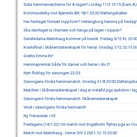
Sista hemmamatcherna för A-lagen!! Lördag 11/3 13.15 (Dam-A) 
Kommunderby mot Bjärreds IBK 18/1 20.30 Slättängshallen
Har herrlaget fortsatt toppform? Helsingborg hemma på fredag!
Ska damlaget ta chansen och hänga på lagen i toppen?
Serieledarna Malmhaug kommer på besök. Fredag 9/12 KL 20.0
Kvartsfinal i Skånemästerskapet för herrar. Onsdag 7/12 20.15 S
Grattis Emma Ihr!
Hemmapremiär både för damer och herrar i div 2!
Nytt flicklag för säsongen 22/23
Säsongens första hemmamatch. Onsdag 31/8 20.00 Slättängsha
Matchen i Skånemästerskapet i dag är inställd pga sjukdom i la
Säsongens första hemmamatch. Skånemästerskapet
Vinst i säsongens första herrmatch!
Ny Tränarstab i H2
Fredagens (14/1-22) H2-match mot Engelholm flyttas pga av Co
Match mot Malmhaug - Herrar DIV 2 2021-12-10 20.00