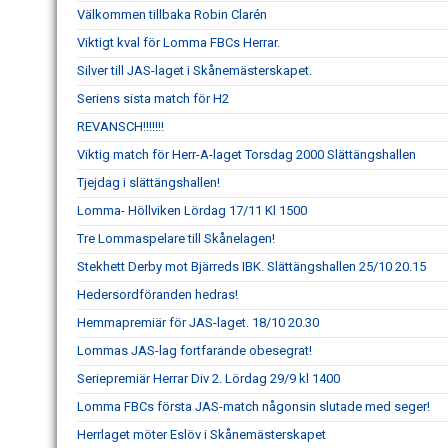
Välkommen tillbaka Robin Clarén
Viktigt kval för Lomma FBCs Herrar.
Silver till JAS-laget i Skånemästerskapet.
Seriens sista match för H2
REVANSCH!!!!!!!
Viktig match för Herr-A-laget Torsdag 2000 Slättängshallen
Tjejdag i slättängshallen!
Lomma- Höllviken Lördag 17/11 Kl 1500
Tre Lommaspelare till Skånelagen!
Stekhett Derby mot Bjärreds IBK. Slättängshallen 25/10 20.15
Hedersordföranden hedras!
Hemmapremiär för JAS-laget. 18/10 20.30
Lommas JAS-lag fortfarande obesegrat!
Seriepremiär Herrar Div 2. Lördag 29/9 kl 1400
Lomma FBCs första JAS-match någonsin slutade med seger!
Herrlaget möter Eslöv i Skånemästerskapet