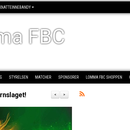
KNATTEINNEBANDY
ma FBC
G
STYRELSEN
MATCHER
SPONSORER
LOMMA FBC SHOPPEN
rnslaget!
<
>