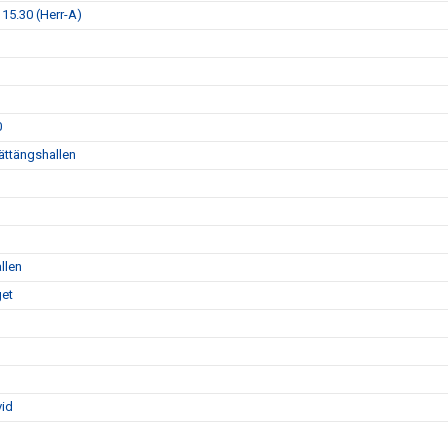
15.30 (Herr-A)
0
lättängshallen
llen
get
vid