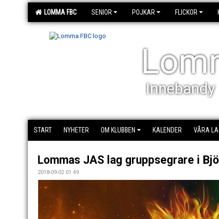
LOMMA FBC
SENIOR
POJKAR
FLICKOR
Lom
Innebandy
START
NYHETER
OM KLUBBEN
KALENDER
VÅRA LA
Lommas JAS lag gruppsegrare i Bjö
2018-09-02 01:49