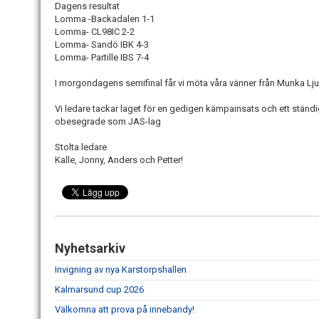
Dagens resultat
Lomma -Backadalen 1-1
Lomma- CL98IC 2-2
Lomma- Sandö IBK 4-3
Lomma- Partille IBS 7-4
I morgondagens semifinal får vi möta våra vänner från Munka Lju
Vi ledare tackar laget för en gedigen kämpainsats och ett ständig
obesegrade som JAS-lag
Stolta ledare
Kalle, Jonny, Anders och Petter!
Nyhetsarkiv
Invigning av nya Karstorpshallen
Kalmarsund cup 2026
Välkomna att prova på innebandy!