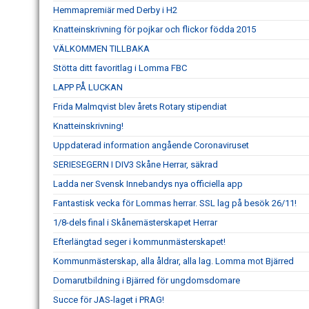
Hemmapremiär med Derby i H2
Knatteinskrivning för pojkar och flickor födda 2015
VÄLKOMMEN TILLBAKA
Stötta ditt favoritlag i Lomma FBC
LAPP PÅ LUCKAN
Frida Malmqvist blev årets Rotary stipendiat
Knatteinskrivning!
Uppdaterad information angående Coronaviruset
SERIESEGERN I DIV3 Skåne Herrar, säkrad
Ladda ner Svensk Innebandys nya officiella app
Fantastisk vecka för Lommas herrar. SSL lag på besök 26/11!
1/8-dels final i Skånemästerskapet Herrar
Efterlängtad seger i kommunmästerskapet!
Kommunmästerskap, alla åldrar, alla lag. Lomma mot Bjärred
Domarutbildning i Bjärred för ungdomsdomare
Succe för JAS-laget i PRAG!