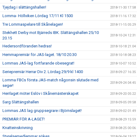
Tjejdag i slättängshallen!
2018-11-30 17:58
Lomma- Höllviken Lördag 17/11 Kl 1500
2018-11-16 17:32
Tre Lommaspelare till Skånelagen!
2018-11-15 05:29
Stekhett Derby mot Bjärreds IBK. Slättängshallen 25/10
2018-10-24 12:31
20.15
Hedersordföranden hedras!
2018-10-18 21:04
Hemmapremiär för JAS-laget. 18/10 20.30
2018-10-18 08:23
Lommas JAS-lag fortfarande obesegrat!
2018-10-07 10:52
Seriepremiär Herrar Div 2. Lördag 29/9 kl 1400
2018-09-27 16:35
Lomma FBCs första JAS-match någonsin slutade med
2018-09-24 04:45
seger!
Herrlaget möter Eslöv i Skånemästerskapet
2018-09-20 05:22
Sarg Slättängshallen
2018-09-05 09:58
Lommas JAS lag gruppsegrare i Björnslaget!
2018-09-02 01:49
PREMIÄR FÖR A-LAGET!
2018-08-29 15:59
Knatteinskrivning
2018-08-25 00:06
Styrelsemedlemmar sökes
2018-06-04 19:17