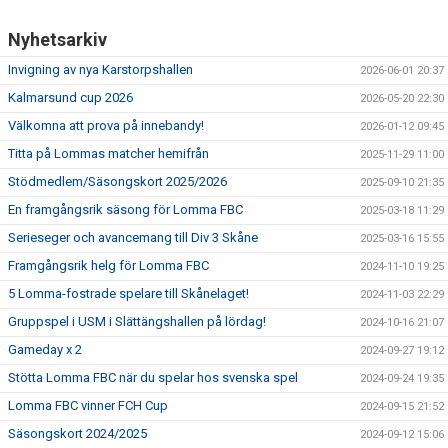
Nyhetsarkiv
Invigning av nya Karstorpshallen
2026-06-01 20:37
Kalmarsund cup 2026
2026-05-20 22:30
Välkomna att prova på innebandy!
2026-01-12 09:45
Titta på Lommas matcher hemifrån
2025-11-29 11:00
Stödmedlem/Säsongskort 2025/2026
2025-09-10 21:35
En framgångsrik säsong för Lomma FBC
2025-03-18 11:29
Serieseger och avancemang till Div 3 Skåne
2025-03-16 15:55
Framgångsrik helg för Lomma FBC
2024-11-10 19:25
5 Lomma-fostrade spelare till Skånelaget!
2024-11-03 22:29
Gruppspel i USM i Slättängshallen på lördag!
2024-10-16 21:07
Gameday x 2
2024-09-27 19:12
Stötta Lomma FBC när du spelar hos svenska spel
2024-09-24 19:35
Lomma FBC vinner FCH Cup
2024-09-15 21:52
Säsongskort 2024/2025
2024-09-12 15:06