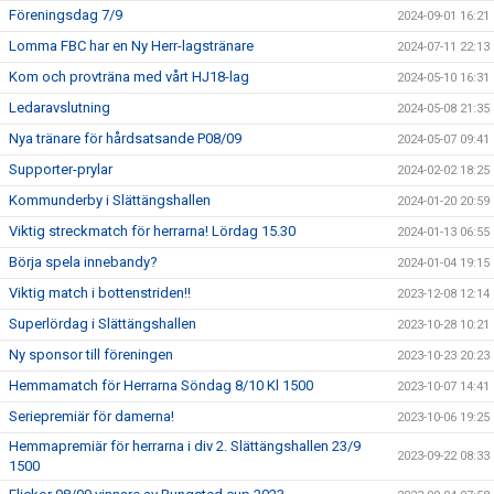
Föreningsdag 7/9
2024-09-01 16:21
Lomma FBC har en Ny Herr-lagstränare
2024-07-11 22:13
Kom och provträna med vårt HJ18-lag
2024-05-10 16:31
Ledaravslutning
2024-05-08 21:35
Nya tränare för hårdsatsande P08/09
2024-05-07 09:41
Supporter-prylar
2024-02-02 18:25
Kommunderby i Slättängshallen
2024-01-20 20:59
Viktig streckmatch för herrarna! Lördag 15.30
2024-01-13 06:55
Börja spela innebandy?
2024-01-04 19:15
Viktig match i bottenstriden!!
2023-12-08 12:14
Superlördag i Slättängshallen
2023-10-28 10:21
Ny sponsor till föreningen
2023-10-23 20:23
Hemmamatch för Herrarna Söndag 8/10 Kl 1500
2023-10-07 14:41
Seriepremiär för damerna!
2023-10-06 19:25
Hemmapremiär för herrarna i div 2. Slättängshallen 23/9
2023-09-22 08:33
1500