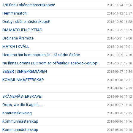
1/8-final i skånemästerskapen!
2015-11-24 16:56
Hemmamatch!
2015-11-12 16:57
Derby i skånemästerskapet!
2015-10-30 16:58
DM MATCHEN FLYTTAD
2015-10-22 16:59
Ordinarie Årsmöte
2015-10-21 17:00
MATCH I KVÄLL
2015-10-16 17:01
Herrarna har hemmapremiär i H3 södra Skåne.
2015-10-02 17:10
Nu finns Lomma FBC som en offentlig Facebook-grupp!
2015-10-01 17:10
SEGER I SERIEPREMIÄREN
2015-09-27 17:34
KOMMUNMÄSTERSKAP
2015-09-18 17:11
2015-09-16 17:13
SKÅNEMÄSTERSKAPET
2015-09-16 17:12
Oops, we did it again.......
2015-09-07 16:15
Knatteinsktivning
2015-08-23 17:15
Kommunmästerskap
2015-08-16 17:16
Kommunmästerskap
2015-08-16 17:15