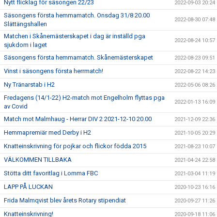
Nytt flicklag för säsongen 22/23
2022-09-03 20:24
Säsongens första hemmamatch. Onsdag 31/8 20.00
2022-08-30 07:48
Slättängshallen
Matchen i Skånemästerskapet i dag är inställd pga
2022-08-24 10:57
sjukdom i laget
Säsongens första hemmamatch. Skånemästerskapet
2022-08-23 09:51
Vinst i säsongens första herrmatch!
2022-08-22 14:23
Ny Tränarstab i H2
2022-05-06 08:26
Fredagens (14/1-22) H2-match mot Engelholm flyttas pga
2022-01-13 16:09
av Covid
Match mot Malmhaug - Herrar DIV 2 2021-12-10 20.00
2021-12-09 22:36
Hemmapremiär med Derby i H2
2021-10-05 20:29
Knatteinskrivning för pojkar och flickor födda 2015
2021-08-23 10:07
VÄLKOMMEN TILLBAKA
2021-04-24 22:58
Stötta ditt favoritlag i Lomma FBC
2021-03-04 11:19
LAPP PÅ LUCKAN
2020-10-23 16:16
Frida Malmqvist blev årets Rotary stipendiat
2020-09-27 11:26
Knatteinskrivning!
2020-09-18 11:06