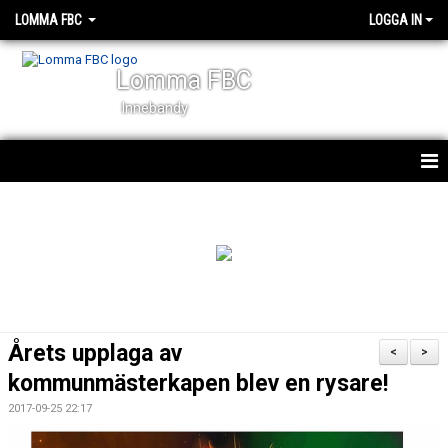
LOMMA FBC
LOGGA IN
Lomma FBC
Innebandy
START
NYHETER
OM KLUBBEN
KALENDER
Årets upplaga av
<
>
VÅRA LAG
kommunmästerkapen blev en rysare!
2017-09-25 22:17
STYRELSEN