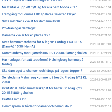
Flickor 08/09 vinnare av Rungsted cup 2023
2023-09-04 07:58
Nu startar vi upp ett nytt lag för alla barn födda 2017!
2023-08-24 10:54
Framgång för Lomma FBC spelare i Selected Player
2023-08-22 14:31
Sista matchen i kvalet för damerna ikväll!
2023-04-14 15:10
Provträningar damlaget
2023-04-01 10:26
Damerna kvalar för en plats i div 1
2023-03-22 21:53
Sista hemmamatcherna för A-lagen!! Lördag 11/3 13.15
2023-03-10 19:01
(Dam-A) 15.30 (Herr-A)
Kommunderby mot Bjärreds IBK 18/1 20.30 Slättängshallen
2023-01-17 21:21
Har herrlaget fortsatt toppform? Helsingborg hemma på
2022-12-15 11:10
fredag!
Ska damlaget ta chansen och hänga på lagen i toppen?
2022-12-09 20:57
Serieledarna Malmhaug kommer på besök. Fredag 9/12 KL
2022-12-09 09:57
20.00
Kvartsfinal i Skånemästerskapet för herrar. Onsdag 7/12
2022-12-05 19:01
20.15 Slättängshallen
Grattis Emma Ihr!
2022-10-15 15:50
Hemmapremiär både för damer och herrar i div 2!
2022-09-29 23:12