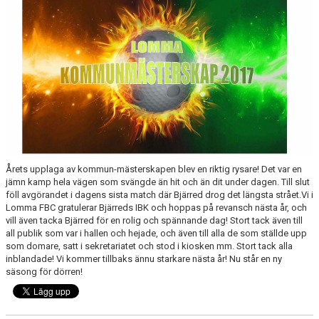
MATCHER
SPONSORER
LOMMA FBC SHOPPEN
GDPR
Årets upplaga av kommun-mästerskapen blev en riktig rysare! Det var en
jämn kamp hela vägen som svängde än hit och än dit under dagen. Till slut
föll avgörandet i dagens sista match där Bjärred drog det längsta strået.Vi i
Lomma FBC gratulerar Bjärreds IBK och hoppas på revansch nästa år, och
vill även tacka Bjärred för en rolig och spännande dag! Stort tack även till
all publik som var i hallen och hejade, och även till alla de som ställde upp
som domare, satt i sekretariatet och stod i kiosken mm. Stort tack alla
inblandade! Vi kommer tillbaks ännu starkare nästa år! Nu står en ny
säsong för dörren!