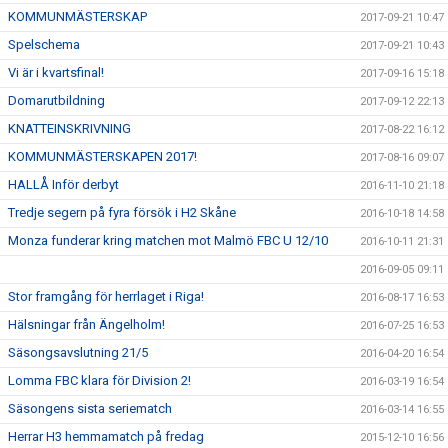
KOMMUNMÄSTERSKAP
2017-09-21 10:47
Spelschema
2017-09-21 10:43
Vi är i kvartsfinal!
2017-09-16 15:18
Domarutbildning
2017-09-12 22:13
KNATTEINSKRIVNING
2017-08-22 16:12
KOMMUNMÄSTERSKAPEN 2017!
2017-08-16 09:07
HALLÅ Inför derbyt
2016-11-10 21:18
Tredje segern på fyra försök i H2 Skåne
2016-10-18 14:58
Monza funderar kring matchen mot Malmö FBC U 12/10
2016-10-11 21:31
2016-09-05 09:11
Stor framgång för herrlaget i Riga!
2016-08-17 16:53
Hälsningar från Ängelholm!
2016-07-25 16:53
Säsongsavslutning 21/5
2016-04-20 16:54
Lomma FBC klara för Division 2!
2016-03-19 16:54
Säsongens sista seriematch
2016-03-14 16:55
Herrar H3 hemmamatch på fredag
2015-12-10 16:56