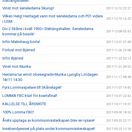
Slättängshallen.
Vinst mot serieledarna Skurup!
2017-12-10 22:27
Vilken Helg! Herrlaget vann mot serieledarna och P01 vidare
2017-12-10 16:25
i USM
Div 2 Skåne i kväll 1930 i Slättängshallen. Serieledarna
2017-12-08 05:42
kommer på besök!
Inför Malmhaug borta!
2017-12-01 07:48
Förlust mot Bjärred.
2017-11-26 22:08
Inför Bjärred
2017-11-23 23:13
Vinst mot Munka
2017-11-21 09:55
Herrarna tar emot obesegrade Munka Ljungby Lördagen
2017-11-17 08:38
18/11 14:30
Fyra Lommaspelare till Skånelaget!
2017-11-07 14:45
LOMMA FBC klart för kvartsfinal!
2017-10-31 22:42
KALLELSE TILL ÅRSMÖTE
2017-10-11 10:21
100% Lomma FBC!
2017-09-30 18:52
Årets upplaga av kommunmästerkapen blev en rysare!
2017-09-25 22:17
Innebandyesset på plats under kommunmästerskapet!
2017-09-22 13:18