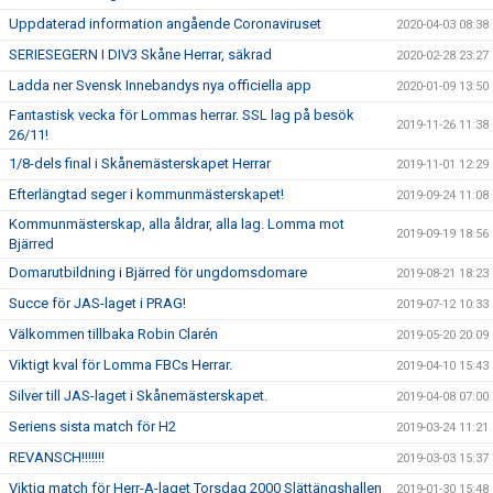
Uppdaterad information angående Coronaviruset
2020-04-03 08:38
SERIESEGERN I DIV3 Skåne Herrar, säkrad
2020-02-28 23:27
Ladda ner Svensk Innebandys nya officiella app
2020-01-09 13:50
Fantastisk vecka för Lommas herrar. SSL lag på besök
2019-11-26 11:38
26/11!
1/8-dels final i Skånemästerskapet Herrar
2019-11-01 12:29
Efterlängtad seger i kommunmästerskapet!
2019-09-24 11:08
Kommunmästerskap, alla åldrar, alla lag. Lomma mot
2019-09-19 18:56
Bjärred
Domarutbildning i Bjärred för ungdomsdomare
2019-08-21 18:23
Succe för JAS-laget i PRAG!
2019-07-12 10:33
Välkommen tillbaka Robin Clarén
2019-05-20 20:09
Viktigt kval för Lomma FBCs Herrar.
2019-04-10 15:43
Silver till JAS-laget i Skånemästerskapet.
2019-04-08 07:00
Seriens sista match för H2
2019-03-24 11:21
REVANSCH!!!!!!!
2019-03-03 15:37
Viktig match för Herr-A-laget Torsdag 2000 Slättängshallen
2019-01-30 15:48