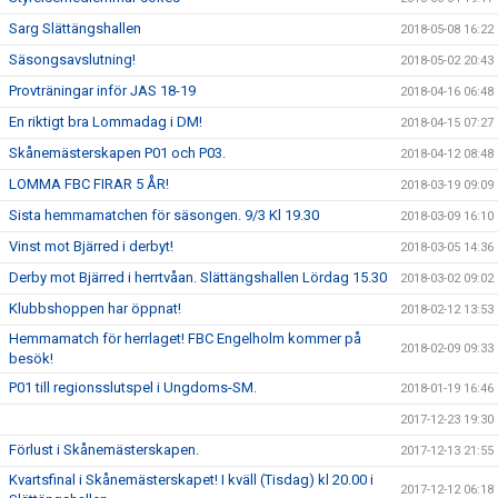
Sarg Slättängshallen
2018-05-08 16:22
Säsongsavslutning!
2018-05-02 20:43
Provträningar inför JAS 18-19
2018-04-16 06:48
En riktigt bra Lommadag i DM!
2018-04-15 07:27
Skånemästerskapen P01 och P03.
2018-04-12 08:48
LOMMA FBC FIRAR 5 ÅR!
2018-03-19 09:09
Sista hemmamatchen för säsongen. 9/3 Kl 19.30
2018-03-09 16:10
Vinst mot Bjärred i derbyt!
2018-03-05 14:36
Derby mot Bjärred i herrtvåan. Slättängshallen Lördag 15.30
2018-03-02 09:02
Klubbshoppen har öppnat!
2018-02-12 13:53
Hemmamatch för herrlaget! FBC Engelholm kommer på
2018-02-09 09:33
besök!
P01 till regionsslutspel i Ungdoms-SM.
2018-01-19 16:46
2017-12-23 19:30
Förlust i Skånemästerskapen.
2017-12-13 21:55
Kvartsfinal i Skånemästerskapet! I kväll (Tisdag) kl 20.00 i
2017-12-12 06:18