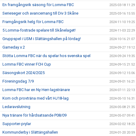
En framgångsrik säsong för Lomma FBC
2025-03-18 11:29
Serieseger och avancemang till Div 3 Skåne
2025-03-16 15:55
Framgångsrik helg för Lomma FBC
2024-11-10 19:25
5 Lomma-fostrade spelare till Skånelaget!
2024-11-03 22:29
Gruppspel i USM i Slättängshallen på lördag!
2024-10-16 21:07
Gameday x 2
2024-09-27 19:12
Stötta Lomma FBC när du spelar hos svenska spel
2024-09-24 19:35
Lomma FBC vinner FCH Cup
2024-09-15 21:52
Säsongskort 2024/2025
2024-09-12 15:06
Föreningsdag 7/9
2024-09-01 16:21
Lomma FBC har en Ny Herr-lagstränare
2024-07-11 22:13
Kom och provträna med vårt HJ18-lag
2024-05-10 16:31
Ledaravslutning
2024-05-08 21:35
Nya tränare för hårdsatsande P08/09
2024-05-07 09:41
Supporter-prylar
2024-02-02 18:25
Kommunderby i Slättängshallen
2024-01-20 20:59