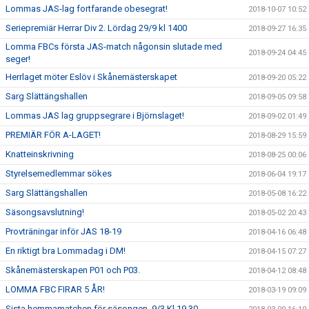
Lommas JAS-lag fortfarande obesegrat!
2018-10-07 10:52
Seriepremiär Herrar Div 2. Lördag 29/9 kl 1400
2018-09-27 16:35
Lomma FBCs första JAS-match någonsin slutade med
2018-09-24 04:45
seger!
Herrlaget möter Eslöv i Skånemästerskapet
2018-09-20 05:22
Sarg Slättängshallen
2018-09-05 09:58
Lommas JAS lag gruppsegrare i Björnslaget!
2018-09-02 01:49
PREMIÄR FÖR A-LAGET!
2018-08-29 15:59
Knatteinskrivning
2018-08-25 00:06
Styrelsemedlemmar sökes
2018-06-04 19:17
Sarg Slättängshallen
2018-05-08 16:22
Säsongsavslutning!
2018-05-02 20:43
Provträningar inför JAS 18-19
2018-04-16 06:48
En riktigt bra Lommadag i DM!
2018-04-15 07:27
Skånemästerskapen P01 och P03.
2018-04-12 08:48
LOMMA FBC FIRAR 5 ÅR!
2018-03-19 09:09
Sista hemmamatchen för säsongen. 9/3 Kl 19.30