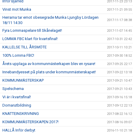
Inför Bjärred
2017-11-23 23:13
Vinst mot Munka
2017-11-21 09:55
Herrarna tar emot obesegrade Munka Ljungby Lördagen
2017-11-17 08:38
18/11 14:30
Fyra Lommaspelare till Skånelaget!
2017-11-07 14:45
LOMMA FBC klart för kvartsfinal!
2017-10-31 22:42
KALLELSE TILL ÅRSMÖTE
2017-10-11 10:21
100% Lomma FBC!
2017-09-30 18:52
Årets upplaga av kommunmästerkapen blev en rysare!
2017-09-25 22:17
Innebandyesset på plats under kommunmästerskapet!
2017-09-22 13:18
KOMMUNMÄSTERSKAP
2017-09-21 10:47
Spelschema
2017-09-21 10:43
Vi är i kvartsfinal!
2017-09-16 15:18
Domarutbildning
2017-09-12 22:13
KNATTEINSKRIVNING
2017-08-22 16:12
KOMMUNMÄSTERSKAPEN 2017!
2017-08-16 09:07
HALLÅ Inför derbyt
2016-11-10 21:18