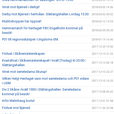
2018-03-09 16:10
Vinst mot Bjärred i derbyt!
2018-03-05 14:36
Derby mot Bjärred i herrtvåan. Slättängshallen Lördag 15.30
2018-03-02 09:02
Klubbshoppen har öppnat!
2018-02-12 13:53
Hemmamatch för herrlaget! FBC Engelholm kommer på
2018-02-09 09:33
besök!
P01 till regionsslutspel i Ungdoms-SM.
2018-01-19 16:46
2017-12-23 19:30
Förlust i Skånemästerskapen.
2017-12-13 21:55
Kvartsfinal i Skånemästerskapet! I kväll (Tisdag) kl 20.00 i
2017-12-12 06:18
Slättängshallen.
Vinst mot serieledarna Skurup!
2017-12-10 22:27
Vilken Helg! Herrlaget vann mot serieledarna och P01 vidare
2017-12-10 16:25
i USM
Div 2 Skåne i kväll 1930 i Slättängshallen. Serieledarna
2017-12-08 05:42
kommer på besök!
Inför Malmhaug borta!
2017-12-01 07:48
Förlust mot Bjärred.
2017-11-26 22:08