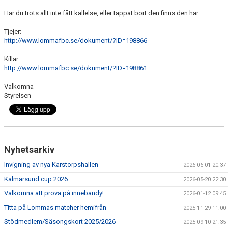
MATCHER
Har du trots allt inte fått kallelse, eller tappat bort den finns den här.
SPONSORER
Tjejer:
http://www.lommafbc.se/dokument/?ID=198866
LOMMA FBC SHOPPEN
Killar:
http://www.lommafbc.se/dokument/?ID=198861
GDPR
Välkomna
Styrelsen
Nyhetsarkiv
Invigning av nya Karstorpshallen
2026-06-01 20:37
Kalmarsund cup 2026
2026-05-20 22:30
Välkomna att prova på innebandy!
2026-01-12 09:45
Titta på Lommas matcher hemifrån
2025-11-29 11:00
Stödmedlem/Säsongskort 2025/2026
2025-09-10 21:35