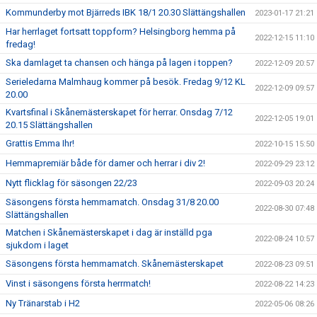
Kommunderby mot Bjärreds IBK 18/1 20.30 Slättängshallen
2023-01-17 21:21
Har herrlaget fortsatt toppform? Helsingborg hemma på
2022-12-15 11:10
fredag!
Ska damlaget ta chansen och hänga på lagen i toppen?
2022-12-09 20:57
Serieledarna Malmhaug kommer på besök. Fredag 9/12 KL
2022-12-09 09:57
20.00
Kvartsfinal i Skånemästerskapet för herrar. Onsdag 7/12
2022-12-05 19:01
20.15 Slättängshallen
Grattis Emma Ihr!
2022-10-15 15:50
Hemmapremiär både för damer och herrar i div 2!
2022-09-29 23:12
Nytt flicklag för säsongen 22/23
2022-09-03 20:24
Säsongens första hemmamatch. Onsdag 31/8 20.00
2022-08-30 07:48
Slättängshallen
Matchen i Skånemästerskapet i dag är inställd pga
2022-08-24 10:57
sjukdom i laget
Säsongens första hemmamatch. Skånemästerskapet
2022-08-23 09:51
Vinst i säsongens första herrmatch!
2022-08-22 14:23
Ny Tränarstab i H2
2022-05-06 08:26