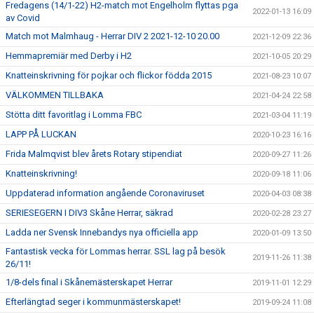
Fredagens (14/1-22) H2-match mot Engelholm flyttas pga
2022-01-13 16:09
av Covid
Match mot Malmhaug - Herrar DIV 2 2021-12-10 20.00
2021-12-09 22:36
Hemmapremiär med Derby i H2
2021-10-05 20:29
Knatteinskrivning för pojkar och flickor födda 2015
2021-08-23 10:07
VÄLKOMMEN TILLBAKA
2021-04-24 22:58
Stötta ditt favoritlag i Lomma FBC
2021-03-04 11:19
LAPP PÅ LUCKAN
2020-10-23 16:16
Frida Malmqvist blev årets Rotary stipendiat
2020-09-27 11:26
Knatteinskrivning!
2020-09-18 11:06
Uppdaterad information angående Coronaviruset
2020-04-03 08:38
SERIESEGERN I DIV3 Skåne Herrar, säkrad
2020-02-28 23:27
Ladda ner Svensk Innebandys nya officiella app
2020-01-09 13:50
Fantastisk vecka för Lommas herrar. SSL lag på besök
2019-11-26 11:38
26/11!
1/8-dels final i Skånemästerskapet Herrar
2019-11-01 12:29
Efterlängtad seger i kommunmästerskapet!
2019-09-24 11:08