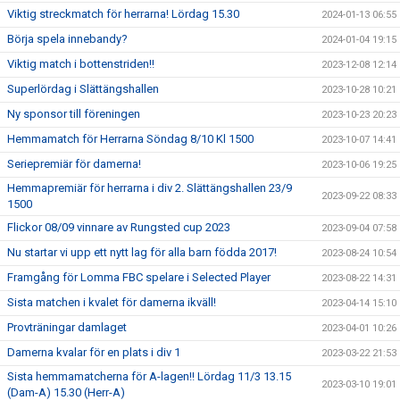
Viktig streckmatch för herrarna! Lördag 15.30
2024-01-13 06:55
Börja spela innebandy?
2024-01-04 19:15
Viktig match i bottenstriden!!
2023-12-08 12:14
Superlördag i Slättängshallen
2023-10-28 10:21
Ny sponsor till föreningen
2023-10-23 20:23
Hemmamatch för Herrarna Söndag 8/10 Kl 1500
2023-10-07 14:41
Seriepremiär för damerna!
2023-10-06 19:25
Hemmapremiär för herrarna i div 2. Slättängshallen 23/9
2023-09-22 08:33
1500
Flickor 08/09 vinnare av Rungsted cup 2023
2023-09-04 07:58
Nu startar vi upp ett nytt lag för alla barn födda 2017!
2023-08-24 10:54
Framgång för Lomma FBC spelare i Selected Player
2023-08-22 14:31
Sista matchen i kvalet för damerna ikväll!
2023-04-14 15:10
Provträningar damlaget
2023-04-01 10:26
Damerna kvalar för en plats i div 1
2023-03-22 21:53
Sista hemmamatcherna för A-lagen!! Lördag 11/3 13.15
2023-03-10 19:01
(Dam-A) 15.30 (Herr-A)