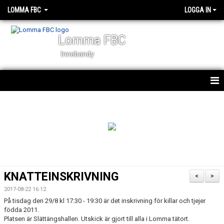
LOMMA FBC
LOGGA IN
Lomma FBC
Innebandy
START
NYHETER
OM KLUBBEN
KALENDER
KNATTEINSKRIVNING
<
>
VÅRA LAG
2017-08-22 16:12
På tisdag den 29/8 kl 17:30 - 19:30 är det inskrivning för killar och tjejer
STYRELSEN
födda 2011.
Platsen är Slättängshallen. Utskick är gjort till alla i Lomma tätort.