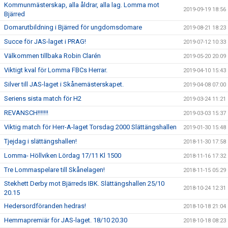
Kommunmästerskap, alla åldrar, alla lag. Lomma mot
2019-09-19 18:56
Bjärred
Domarutbildning i Bjärred för ungdomsdomare
2019-08-21 18:23
Succe för JAS-laget i PRAG!
2019-07-12 10:33
Välkommen tillbaka Robin Clarén
2019-05-20 20:09
Viktigt kval för Lomma FBCs Herrar.
2019-04-10 15:43
Silver till JAS-laget i Skånemästerskapet.
2019-04-08 07:00
Seriens sista match för H2
2019-03-24 11:21
REVANSCH!!!!!!!
2019-03-03 15:37
Viktig match för Herr-A-laget Torsdag 2000 Slättängshallen
2019-01-30 15:48
Tjejdag i slättängshallen!
2018-11-30 17:58
Lomma- Höllviken Lördag 17/11 Kl 1500
2018-11-16 17:32
Tre Lommaspelare till Skånelagen!
2018-11-15 05:29
Stekhett Derby mot Bjärreds IBK. Slättängshallen 25/10
2018-10-24 12:31
20.15
Hedersordföranden hedras!
2018-10-18 21:04
Hemmapremiär för JAS-laget. 18/10 20.30
2018-10-18 08:23