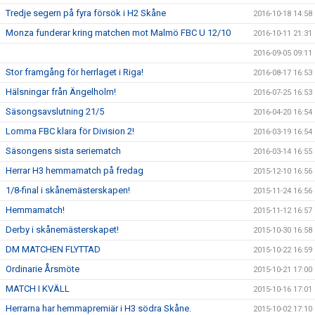
Tredje segern på fyra försök i H2 Skåne
2016-10-18 14:58
Monza funderar kring matchen mot Malmö FBC U 12/10
2016-10-11 21:31
2016-09-05 09:11
Stor framgång för herrlaget i Riga!
2016-08-17 16:53
Hälsningar från Ängelholm!
2016-07-25 16:53
Säsongsavslutning 21/5
2016-04-20 16:54
Lomma FBC klara för Division 2!
2016-03-19 16:54
Säsongens sista seriematch
2016-03-14 16:55
Herrar H3 hemmamatch på fredag
2015-12-10 16:56
1/8-final i skånemästerskapen!
2015-11-24 16:56
Hemmamatch!
2015-11-12 16:57
Derby i skånemästerskapet!
2015-10-30 16:58
DM MATCHEN FLYTTAD
2015-10-22 16:59
Ordinarie Årsmöte
2015-10-21 17:00
MATCH I KVÄLL
2015-10-16 17:01
Herrarna har hemmapremiär i H3 södra Skåne.
2015-10-02 17:10