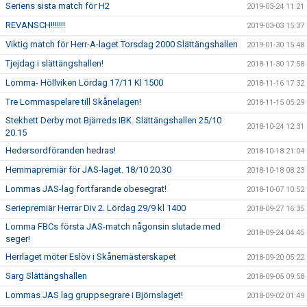
Seriens sista match för H2
2019-03-24 11:21
REVANSCH!!!!!!!
2019-03-03 15:37
Viktig match för Herr-A-laget Torsdag 2000 Slättängshallen
2019-01-30 15:48
Tjejdag i slättängshallen!
2018-11-30 17:58
Lomma- Höllviken Lördag 17/11 Kl 1500
2018-11-16 17:32
Tre Lommaspelare till Skånelagen!
2018-11-15 05:29
Stekhett Derby mot Bjärreds IBK. Slättängshallen 25/10
2018-10-24 12:31
20.15
Hedersordföranden hedras!
2018-10-18 21:04
Hemmapremiär för JAS-laget. 18/10 20.30
2018-10-18 08:23
Lommas JAS-lag fortfarande obesegrat!
2018-10-07 10:52
Seriepremiär Herrar Div 2. Lördag 29/9 kl 1400
2018-09-27 16:35
Lomma FBCs första JAS-match någonsin slutade med
2018-09-24 04:45
seger!
Herrlaget möter Eslöv i Skånemästerskapet
2018-09-20 05:22
Sarg Slättängshallen
2018-09-05 09:58
Lommas JAS lag gruppsegrare i Björnslaget!
2018-09-02 01:49