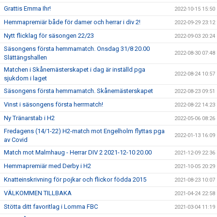
Grattis Emma Ihr!
2022-10-15 15:50
Hemmapremiär både för damer och herrar i div 2!
2022-09-29 23:12
Nytt flicklag för säsongen 22/23
2022-09-03 20:24
Säsongens första hemmamatch. Onsdag 31/8 20.00
2022-08-30 07:48
Slättängshallen
Matchen i Skånemästerskapet i dag är inställd pga
2022-08-24 10:57
sjukdom i laget
Säsongens första hemmamatch. Skånemästerskapet
2022-08-23 09:51
Vinst i säsongens första herrmatch!
2022-08-22 14:23
Ny Tränarstab i H2
2022-05-06 08:26
Fredagens (14/1-22) H2-match mot Engelholm flyttas pga
2022-01-13 16:09
av Covid
Match mot Malmhaug - Herrar DIV 2 2021-12-10 20.00
2021-12-09 22:36
Hemmapremiär med Derby i H2
2021-10-05 20:29
Knatteinskrivning för pojkar och flickor födda 2015
2021-08-23 10:07
VÄLKOMMEN TILLBAKA
2021-04-24 22:58
Stötta ditt favoritlag i Lomma FBC
2021-03-04 11:19