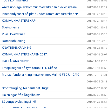
100% Lomma FBC!
2017-09-30 18:52
Årets upplaga av kommunmästerkapen blev en rysare!
2017-09-25 22:17
Innebandyesset på plats under kommunmästerskapet!
2017-09-22 13:18
KOMMUNMÄSTERSKAP
2017-09-21 10:47
Spelschema
2017-09-21 10:43
Vi är i kvartsfinal!
2017-09-16 15:18
Domarutbildning
2017-09-12 22:13
KNATTEINSKRIVNING
2017-08-22 16:12
KOMMUNMÄSTERSKAPEN 2017!
2017-08-16 09:07
HALLÅ Inför derbyt
2016-11-10 21:18
Tredje segern på fyra försök i H2 Skåne
2016-10-18 14:58
Monza funderar kring matchen mot Malmö FBC U 12/10
2016-10-11 21:31
2016-09-05 09:11
Stor framgång för herrlaget i Riga!
2016-08-17 16:53
Hälsningar från Ängelholm!
2016-07-25 16:53
Säsongsavslutning 21/5
2016-04-20 16:54