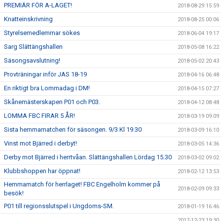
PREMIÄR FÖR A-LAGET!
2018-08-29 15:59
Knatteinskrivning
2018-08-25 00:06
Styrelsemedlemmar sökes
2018-06-04 19:17
Sarg Slättängshallen
2018-05-08 16:22
Säsongsavslutning!
2018-05-02 20:43
Provträningar inför JAS 18-19
2018-04-16 06:48
En riktigt bra Lommadag i DM!
2018-04-15 07:27
Skånemästerskapen P01 och P03.
2018-04-12 08:48
LOMMA FBC FIRAR 5 ÅR!
2018-03-19 09:09
Sista hemmamatchen för säsongen. 9/3 Kl 19.30
2018-03-09 16:10
Vinst mot Bjärred i derbyt!
2018-03-05 14:36
Derby mot Bjärred i herrtvåan. Slättängshallen Lördag 15.30
2018-03-02 09:02
Klubbshoppen har öppnat!
2018-02-12 13:53
Hemmamatch för herrlaget! FBC Engelholm kommer på
2018-02-09 09:33
besök!
P01 till regionsslutspel i Ungdoms-SM.
2018-01-19 16:46
2017-12-23 19:30