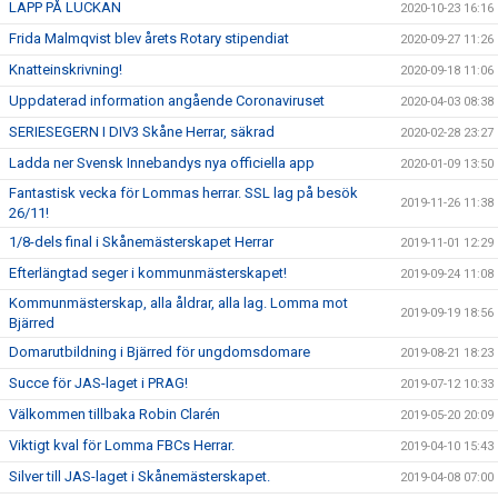
LAPP PÅ LUCKAN
2020-10-23 16:16
Frida Malmqvist blev årets Rotary stipendiat
2020-09-27 11:26
Knatteinskrivning!
2020-09-18 11:06
Uppdaterad information angående Coronaviruset
2020-04-03 08:38
SERIESEGERN I DIV3 Skåne Herrar, säkrad
2020-02-28 23:27
Ladda ner Svensk Innebandys nya officiella app
2020-01-09 13:50
Fantastisk vecka för Lommas herrar. SSL lag på besök
2019-11-26 11:38
26/11!
1/8-dels final i Skånemästerskapet Herrar
2019-11-01 12:29
Efterlängtad seger i kommunmästerskapet!
2019-09-24 11:08
Kommunmästerskap, alla åldrar, alla lag. Lomma mot
2019-09-19 18:56
Bjärred
Domarutbildning i Bjärred för ungdomsdomare
2019-08-21 18:23
Succe för JAS-laget i PRAG!
2019-07-12 10:33
Välkommen tillbaka Robin Clarén
2019-05-20 20:09
Viktigt kval för Lomma FBCs Herrar.
2019-04-10 15:43
Silver till JAS-laget i Skånemästerskapet.
2019-04-08 07:00