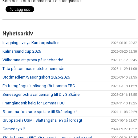
Kom och stötta Lomma FBC i Slättängshallen
Nyhetsarkiv
Invigning av nya Karstorpshallen
2026-06-01 20:37
Kalmarsund cup 2026
2026-05-20 22:30
Välkomna att prova på innebandy!
2026-01-12 09:45
Titta på Lommas matcher hemifrån
2025-11-29 11:00
Stödmedlem/Säsongskort 2025/2026
2025-09-10 21:35
En framgångsrik säsong för Lomma FBC
2025-03-18 11:29
Serieseger och avancemang till Div 3 Skåne
2025-03-16 15:55
Framgångsrik helg för Lomma FBC
2024-11-10 19:25
5 Lomma-fostrade spelare till Skånelaget!
2024-11-03 22:29
Gruppspel i USM i Slättängshallen på lördag!
2024-10-16 21:07
Gameday x 2
2024-09-27 19:12
Stötta Lomma FBC när du spelar hos svenska spel
2024-09-24 19:35