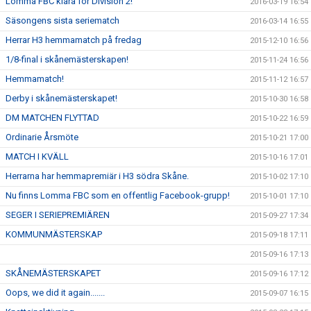
Lomma FBC klara för Division 2!
2016-03-19 16:54
Säsongens sista seriematch
2016-03-14 16:55
Herrar H3 hemmamatch på fredag
2015-12-10 16:56
1/8-final i skånemästerskapen!
2015-11-24 16:56
Hemmamatch!
2015-11-12 16:57
Derby i skånemästerskapet!
2015-10-30 16:58
DM MATCHEN FLYTTAD
2015-10-22 16:59
Ordinarie Årsmöte
2015-10-21 17:00
MATCH I KVÄLL
2015-10-16 17:01
Herrarna har hemmapremiär i H3 södra Skåne.
2015-10-02 17:10
Nu finns Lomma FBC som en offentlig Facebook-grupp!
2015-10-01 17:10
SEGER I SERIEPREMIÄREN
2015-09-27 17:34
KOMMUNMÄSTERSKAP
2015-09-18 17:11
2015-09-16 17:13
SKÅNEMÄSTERSKAPET
2015-09-16 17:12
Oops, we did it again.......
2015-09-07 16:15