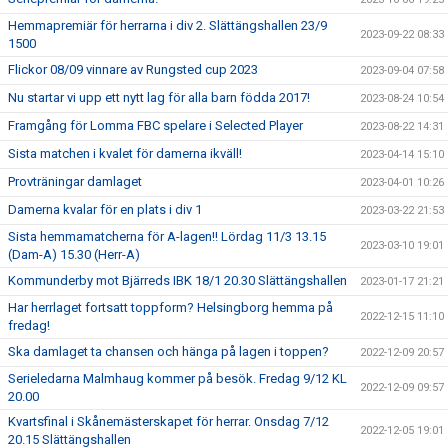
Hemmapremiär för herrarna i div 2. Slättängshallen 23/9
2023-09-22 08:33
1500
Flickor 08/09 vinnare av Rungsted cup 2023
2023-09-04 07:58
Nu startar vi upp ett nytt lag för alla barn födda 2017!
2023-08-24 10:54
Framgång för Lomma FBC spelare i Selected Player
2023-08-22 14:31
Sista matchen i kvalet för damerna ikväll!
2023-04-14 15:10
Provträningar damlaget
2023-04-01 10:26
Damerna kvalar för en plats i div 1
2023-03-22 21:53
Sista hemmamatcherna för A-lagen!! Lördag 11/3 13.15
2023-03-10 19:01
(Dam-A) 15.30 (Herr-A)
Kommunderby mot Bjärreds IBK 18/1 20.30 Slättängshallen
2023-01-17 21:21
Har herrlaget fortsatt toppform? Helsingborg hemma på
2022-12-15 11:10
fredag!
Ska damlaget ta chansen och hänga på lagen i toppen?
2022-12-09 20:57
Serieledarna Malmhaug kommer på besök. Fredag 9/12 KL
2022-12-09 09:57
20.00
Kvartsfinal i Skånemästerskapet för herrar. Onsdag 7/12
2022-12-05 19:01
20.15 Slättängshallen