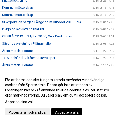
Knatteinsktivning
2015-08-23 17:15
Kommunmästerskap
2015-08-16 17:16
Kommunmästerskap
2015-08-16 17:15
Silverpokalen bärgad i Ängelholm Outdoor 2015 - P14
2015-08-06 17:21
Invigning av Slättängshallen!
2015-08-05 17:23
OBS!!! ÅRSMÖTE 31/8 kl 20:00, Gula Paviljongen
2015-08-01 17:24
Säsongsavslutning i Pilängshallen
2015-05-05 17:26
Årets match i Lomma!
2014-11-27 15:16
1/16 -delsfinal i Skånemästerskapet
2014-11-27 15:13
Årets match i Lomma!
2014-11-13 17:26
Premiär match!
2014-09-19 17:34
Premiär match!
För att hemsidan ska fungera korrekt använder vi nödvändiga
2014-09-19 15:14
cookies från SportAdmin. Dessa går inte att stänga av.
Träningsmatch för Herrarna
2014-08-11 17:37
Föreningen kan också använda frivilliga cookies, t.ex. för statistik
eller marknadsföring. Du väljer själv om du vill acceptera dessa.
Anpassa dina val
Cookie-inställningar
Gå till Webbversion
Acceptera nödvändiga
Acceptera alla