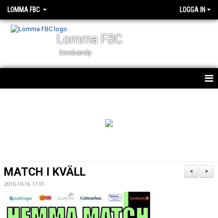
LOMMA FBC
LOGGA IN
Lomma FBC
Innebandy
START
NYHETER
OM KLUBBEN
KALENDER
MATCH I KVÄLL
<
>
VÅRA LAG
2015-10-16 17:01
STYRELSEN