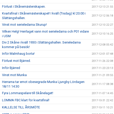
Förlust i Skånemästerskapen.
2017-12-13 21:55
Kvartsfinal i Skånemästerskapet! I kväll (Tisdag) kl 20.00 i
2017-12-12 06:18
Slättängshallen.
Vinst mot serieledarna Skurup!
2017-12-10 22:27
Vilken Helg! Herrlaget vann mot serieledarna och P01 vidare
2017-12-10 16:25
i USM
Div 2 Skåne i kväll 1930 i Slättängshallen. Serieledarna
2017-12-08 05:42
kommer på besök!
Inför Malmhaug borta!
2017-12-01 07:48
Förlust mot Bjärred.
2017-11-26 22:08
Inför Bjärred
2017-11-23 23:13
Vinst mot Munka
2017-11-21 09:55
Herrarna tar emot obesegrade Munka Ljungby Lördagen
2017-11-17 08:38
18/11 14:30
Fyra Lommaspelare till Skånelaget!
2017-11-07 14:45
LOMMA FBC klart för kvartsfinal!
2017-10-31 22:42
KALLELSE TILL ÅRSMÖTE
2017-10-11 10:21