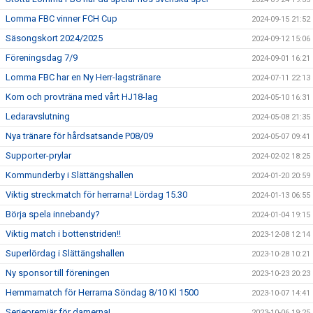
Lomma FBC vinner FCH Cup
2024-09-15 21:52
Säsongskort 2024/2025
2024-09-12 15:06
Föreningsdag 7/9
2024-09-01 16:21
Lomma FBC har en Ny Herr-lagstränare
2024-07-11 22:13
Kom och provträna med vårt HJ18-lag
2024-05-10 16:31
Ledaravslutning
2024-05-08 21:35
Nya tränare för hårdsatsande P08/09
2024-05-07 09:41
Supporter-prylar
2024-02-02 18:25
Kommunderby i Slättängshallen
2024-01-20 20:59
Viktig streckmatch för herrarna! Lördag 15.30
2024-01-13 06:55
Börja spela innebandy?
2024-01-04 19:15
Viktig match i bottenstriden!!
2023-12-08 12:14
Superlördag i Slättängshallen
2023-10-28 10:21
Ny sponsor till föreningen
2023-10-23 20:23
Hemmamatch för Herrarna Söndag 8/10 Kl 1500
2023-10-07 14:41
Seriepremiär för damerna!
2023-10-06 19:25