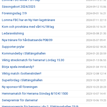
2024-09-15 21:52
Säsongskort 2024/2025
2024-09-12 15:06
Föreningsdag 7/9
2024-09-01 16:21
Lomma FBC har en Ny Herr-lagstränare
2024-07-11 22:13
Kom och provträna med vårt HJ18-lag
2024-05-10 16:31
Ledaravslutning
2024-05-08 21:35
Nya tränare för hårdsatsande P08/09
2024-05-07 09:41
Supporter-prylar
2024-02-02 18:25
Kommunderby i Slättängshallen
2024-01-20 20:59
Viktig streckmatch för herrarna! Lördag 15.30
2024-01-13 06:55
Börja spela innebandy?
2024-01-04 19:15
Viktig match i bottenstriden!!
2023-12-08 12:14
Superlördag i Slättängshallen
2023-10-28 10:21
Ny sponsor till föreningen
2023-10-23 20:23
Hemmamatch för Herrarna Söndag 8/10 Kl 1500
2023-10-07 14:41
Seriepremiär för damerna!
2023-10-06 19:25
Hemmapremiär för herrarna i div 2. Slättängshallen 23/9