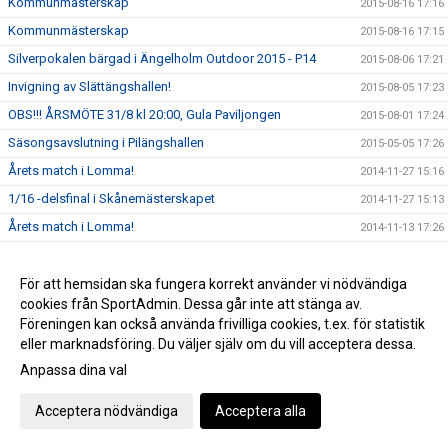
Kommunmästerskap
2015-08-16 17:16
Kommunmästerskap
2015-08-16 17:15
Silverpokalen bärgad i Ängelholm Outdoor 2015 - P14
2015-08-06 17:21
Invigning av Slättängshallen!
2015-08-05 17:23
OBS!!! ÅRSMÖTE 31/8 kl 20:00, Gula Paviljongen
2015-08-01 17:24
Säsongsavslutning i Pilängshallen
2015-05-05 17:26
Årets match i Lomma!
2014-11-27 15:16
1/16 -delsfinal i Skånemästerskapet
2014-11-27 15:13
Årets match i Lomma!
2014-11-13 17:26
Premiär match!
2014-09-19 17:34
Premiär match!
För att hemsidan ska fungera korrekt använder vi nödvändiga
2014-09-19 15:14
cookies från SportAdmin. Dessa går inte att stänga av.
Träningsmatch för Herrarna
2014-08-11 17:37
Föreningen kan också använda frivilliga cookies, t.ex. för statistik
eller marknadsföring. Du väljer själv om du vill acceptera dessa.
Anpassa dina val
Cookie-inställningar
Gå till Webbversion
Acceptera nödvändiga
Acceptera alla