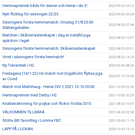
Hemmapremiär både för damer och herrar i div 2!
2022-09-29 23:12
Nytt flicklag för säsongen 22/23
2022-09-03 20:24
Säsongens första hemmamatch. Onsdag 31/8 20.00
2022-08-30 07:48
Slättängshallen
Matchen i Skånemästerskapet i dag är inställd pga
2022-08-24 10:57
sjukdom i laget
Säsongens första hemmamatch. Skånemästerskapet
2022-08-23 09:51
Vinst i säsongens första herrmatch!
2022-08-22 14:23
Ny Tränarstab i H2
2022-05-06 08:26
Fredagens (14/1-22) H2-match mot Engelholm flyttas pga
2022-01-13 16:09
av Covid
Match mot Malmhaug - Herrar DIV 2 2021-12-10 20.00
2021-12-09 22:36
Hemmapremiär med Derby i H2
2021-10-05 20:29
Knatteinskrivning för pojkar och flickor födda 2015
2021-08-23 10:07
VÄLKOMMEN TILLBAKA
2021-04-24 22:58
Stötta ditt favoritlag i Lomma FBC
2021-03-04 11:19
LAPP PÅ LUCKAN
2020-10-23 16:16