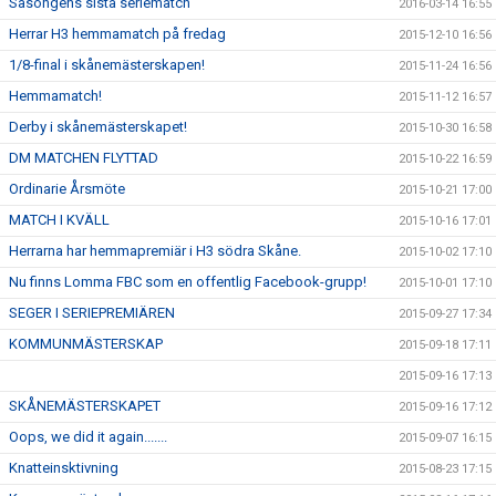
Säsongens sista seriematch
2016-03-14 16:55
Herrar H3 hemmamatch på fredag
2015-12-10 16:56
1/8-final i skånemästerskapen!
2015-11-24 16:56
Hemmamatch!
2015-11-12 16:57
Derby i skånemästerskapet!
2015-10-30 16:58
DM MATCHEN FLYTTAD
2015-10-22 16:59
Ordinarie Årsmöte
2015-10-21 17:00
MATCH I KVÄLL
2015-10-16 17:01
Herrarna har hemmapremiär i H3 södra Skåne.
2015-10-02 17:10
Nu finns Lomma FBC som en offentlig Facebook-grupp!
2015-10-01 17:10
SEGER I SERIEPREMIÄREN
2015-09-27 17:34
KOMMUNMÄSTERSKAP
2015-09-18 17:11
2015-09-16 17:13
SKÅNEMÄSTERSKAPET
2015-09-16 17:12
Oops, we did it again.......
2015-09-07 16:15
Knatteinsktivning
2015-08-23 17:15