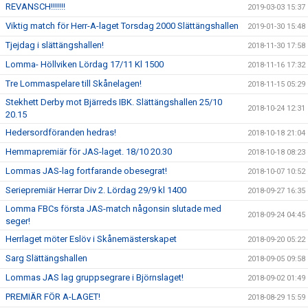
REVANSCH!!!!!!!
2019-03-03 15:37
Viktig match för Herr-A-laget Torsdag 2000 Slättängshallen
2019-01-30 15:48
Tjejdag i slättängshallen!
2018-11-30 17:58
Lomma- Höllviken Lördag 17/11 Kl 1500
2018-11-16 17:32
Tre Lommaspelare till Skånelagen!
2018-11-15 05:29
Stekhett Derby mot Bjärreds IBK. Slättängshallen 25/10
2018-10-24 12:31
20.15
Hedersordföranden hedras!
2018-10-18 21:04
Hemmapremiär för JAS-laget. 18/10 20.30
2018-10-18 08:23
Lommas JAS-lag fortfarande obesegrat!
2018-10-07 10:52
Seriepremiär Herrar Div 2. Lördag 29/9 kl 1400
2018-09-27 16:35
Lomma FBCs första JAS-match någonsin slutade med
2018-09-24 04:45
seger!
Herrlaget möter Eslöv i Skånemästerskapet
2018-09-20 05:22
Sarg Slättängshallen
2018-09-05 09:58
Lommas JAS lag gruppsegrare i Björnslaget!
2018-09-02 01:49
PREMIÄR FÖR A-LAGET!
2018-08-29 15:59