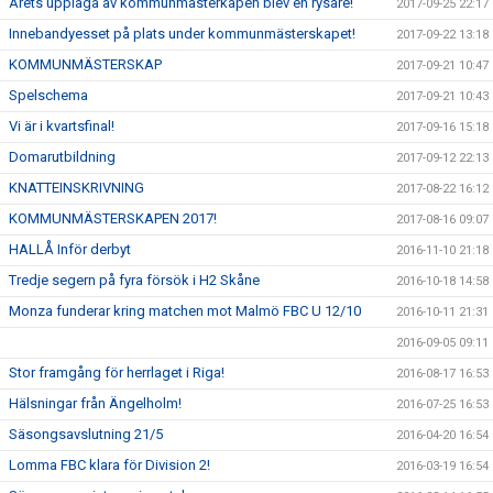
Årets upplaga av kommunmästerkapen blev en rysare!
2017-09-25 22:17
Innebandyesset på plats under kommunmästerskapet!
2017-09-22 13:18
KOMMUNMÄSTERSKAP
2017-09-21 10:47
Spelschema
2017-09-21 10:43
Vi är i kvartsfinal!
2017-09-16 15:18
Domarutbildning
2017-09-12 22:13
KNATTEINSKRIVNING
2017-08-22 16:12
KOMMUNMÄSTERSKAPEN 2017!
2017-08-16 09:07
HALLÅ Inför derbyt
2016-11-10 21:18
Tredje segern på fyra försök i H2 Skåne
2016-10-18 14:58
Monza funderar kring matchen mot Malmö FBC U 12/10
2016-10-11 21:31
2016-09-05 09:11
Stor framgång för herrlaget i Riga!
2016-08-17 16:53
Hälsningar från Ängelholm!
2016-07-25 16:53
Säsongsavslutning 21/5
2016-04-20 16:54
Lomma FBC klara för Division 2!
2016-03-19 16:54