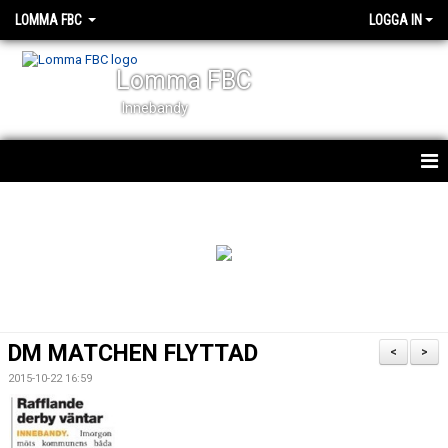
LOMMA FBC
LOGGA IN
Lomma FBC
Innebandy
START
NYHETER
OM KLUBBEN
KALENDER
DM MATCHEN FLYTTAD
<
>
VÅRA LAG
2015-10-22 16:59
STYRELSEN