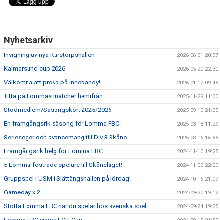
Nyhetsarkiv
Invigning av nya Karstorpshallen
2026-06-01 20:37
Kalmarsund cup 2026
2026-05-20 22:30
Välkomna att prova på innebandy!
2026-01-12 09:45
Titta på Lommas matcher hemifrån
2025-11-29 11:00
Stödmedlem/Säsongskort 2025/2026
2025-09-10 21:35
En framgångsrik säsong för Lomma FBC
2025-03-18 11:29
Serieseger och avancemang till Div 3 Skåne
2025-03-16 15:55
Framgångsrik helg för Lomma FBC
2024-11-10 19:25
5 Lomma-fostrade spelare till Skånelaget!
2024-11-03 22:29
Gruppspel i USM i Slättängshallen på lördag!
2024-10-16 21:07
Gameday x 2
2024-09-27 19:12
Stötta Lomma FBC när du spelar hos svenska spel
2024-09-24 19:35
Lomma FBC vinner FCH Cup