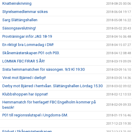
Knatteinskrivning
2018-08-25 00:06
Styrelsemedlemmar sökes
2018-06-04 19:17
Sarg Slättängshallen
2018-05-08 16:22
Säsongsavslutning!
2018-05-02 20:43
Provträningar inför JAS 18-19
2018-04-16 06:48
En riktigt bra Lommadag i DM!
2018-04-15 07:27
Skånemästerskapen P01 och P03.
2018-04-12 08:48
LOMMA FBC FIRAR 5 ÅR!
2018-03-19 09:09
Sista hemmamatchen för säsongen. 9/3 Kl 19.30
2018-03-09 16:10
Vinst mot Bjärred i derbyt!
2018-03-05 14:36
Derby mot Bjärred i herrtvåan. Slättängshallen Lördag 15.30
2018-03-02 09:02
Klubbshoppen har öppnat!
2018-02-12 13:53
Hemmamatch för herrlaget! FBC Engelholm kommer på
2018-02-09 09:33
besök!
P01 till regionsslutspel i Ungdoms-SM.
2018-01-19 16:46
2017-12-23 19:30
Förlust i Skånemästerskapen.
2017-12-13 21:55