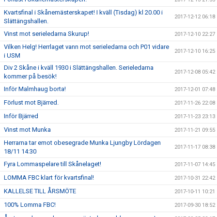
Kvartsfinal i Skånemästerskapet! I kväll (Tisdag) kl 20.00 i
2017-12-12 06:18
Slättängshallen.
Vinst mot serieledarna Skurup!
2017-12-10 22:27
Vilken Helg! Herrlaget vann mot serieledarna och P01 vidare
2017-12-10 16:25
i USM
Div 2 Skåne i kväll 1930 i Slättängshallen. Serieledarna
2017-12-08 05:42
kommer på besök!
Inför Malmhaug borta!
2017-12-01 07:48
Förlust mot Bjärred.
2017-11-26 22:08
Inför Bjärred
2017-11-23 23:13
Vinst mot Munka
2017-11-21 09:55
Herrarna tar emot obesegrade Munka Ljungby Lördagen
2017-11-17 08:38
18/11 14:30
Fyra Lommaspelare till Skånelaget!
2017-11-07 14:45
LOMMA FBC klart för kvartsfinal!
2017-10-31 22:42
KALLELSE TILL ÅRSMÖTE
2017-10-11 10:21
100% Lomma FBC!
2017-09-30 18:52