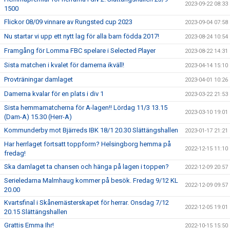
2023-09-22 08:33
1500
Flickor 08/09 vinnare av Rungsted cup 2023
2023-09-04 07:58
Nu startar vi upp ett nytt lag för alla barn födda 2017!
2023-08-24 10:54
Framgång för Lomma FBC spelare i Selected Player
2023-08-22 14:31
Sista matchen i kvalet för damerna ikväll!
2023-04-14 15:10
Provträningar damlaget
2023-04-01 10:26
Damerna kvalar för en plats i div 1
2023-03-22 21:53
Sista hemmamatcherna för A-lagen!! Lördag 11/3 13.15
2023-03-10 19:01
(Dam-A) 15.30 (Herr-A)
Kommunderby mot Bjärreds IBK 18/1 20.30 Slättängshallen
2023-01-17 21:21
Har herrlaget fortsatt toppform? Helsingborg hemma på
2022-12-15 11:10
fredag!
Ska damlaget ta chansen och hänga på lagen i toppen?
2022-12-09 20:57
Serieledarna Malmhaug kommer på besök. Fredag 9/12 KL
2022-12-09 09:57
20.00
Kvartsfinal i Skånemästerskapet för herrar. Onsdag 7/12
2022-12-05 19:01
20.15 Slättängshallen
Grattis Emma Ihr!
2022-10-15 15:50