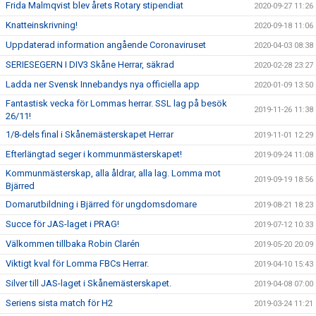
Frida Malmqvist blev årets Rotary stipendiat
2020-09-27 11:26
Knatteinskrivning!
2020-09-18 11:06
Uppdaterad information angående Coronaviruset
2020-04-03 08:38
SERIESEGERN I DIV3 Skåne Herrar, säkrad
2020-02-28 23:27
Ladda ner Svensk Innebandys nya officiella app
2020-01-09 13:50
Fantastisk vecka för Lommas herrar. SSL lag på besök
2019-11-26 11:38
26/11!
1/8-dels final i Skånemästerskapet Herrar
2019-11-01 12:29
Efterlängtad seger i kommunmästerskapet!
2019-09-24 11:08
Kommunmästerskap, alla åldrar, alla lag. Lomma mot
2019-09-19 18:56
Bjärred
Domarutbildning i Bjärred för ungdomsdomare
2019-08-21 18:23
Succe för JAS-laget i PRAG!
2019-07-12 10:33
Välkommen tillbaka Robin Clarén
2019-05-20 20:09
Viktigt kval för Lomma FBCs Herrar.
2019-04-10 15:43
Silver till JAS-laget i Skånemästerskapet.
2019-04-08 07:00
Seriens sista match för H2
2019-03-24 11:21