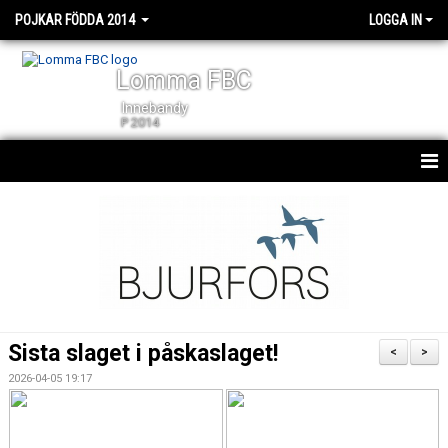
POJKAR FÖDDA 2014
LOGGA IN
Lomma FBC
Innebandy
P 2014
HEM
NYHETER
TRUPPEN
MATCHER
Sista slaget i påskaslaget!
<
>
KALENDER
2026-04-05 19:17
BILDGALLERI