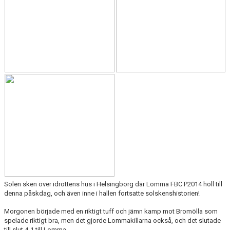
DOKUMENT
KONTAKT
Solen sken över idrottens hus i Helsingborg där Lomma FBC P2014 höll till
denna påskdag, och även inne i hallen fortsatte solskenshistorien!
Morgonen började med en riktigt tuff och jämn kamp mot Bromölla som
spelade riktigt bra, men det gjorde Lommakillarna också, och det slutade
till slut 4-1 till Lomma.