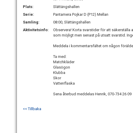
Plats:
Slättängshallen
Serie:
Pantamera Pojkar D (P12) Mellan
Samling:
08:00, Slättängshallen
Aktivitetsinfo:
Observera! Korta svarstider för att säkerställa
som möjligt men senast på utsatt svarstid. Inget
Meddela i kommentarsfältet om någon förälder ka
Ta med:
Matchkläder
Glasögon
Klubba
Skor
Vattenflaska
Sena återbud meddelas Henrik, 070-734 26 09
<< Tillbaka