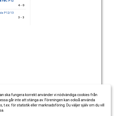
 FBC P12
4 - 0
ala P12/13
3 - 3
an ska fungera korrekt använder vi nödvändiga cookies från
ssa går inte att stänga av. Föreningen kan också använda
es, t.ex. för statistik eller marknadsföring. Du väljer själv om du vill
sa.