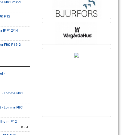
a FBC P12-1
IBK P12
ga IF P12/14
a FBC P12-2
l -
 -
Lomma FBC
 -
Lomma FBC
elholm P12
8 - 3