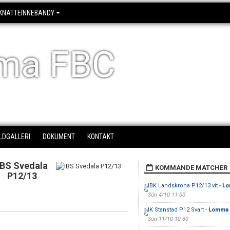
KNATTEINNEBANDY
ma FBC
ILDGALLERI
DOKUMENT
KONTAKT
IBS Svedala
KOMMANDE MATCHER
P12/13
IBK Landskrona P12/13 vit -
Lo
Sön 4/10 11:00
IK Stanstad P12 Svart -
Lomma 
Sön 11/10 10:30