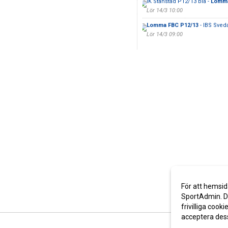
IK Stanstad P12/13 blå -
Lomma
Lör 14/3 10:00
Lomma FBC P12/13
- IBS Sved
Lör 14/3 09:00
För att hemsid
SportAdmin. De
frivilliga cooki
acceptera des