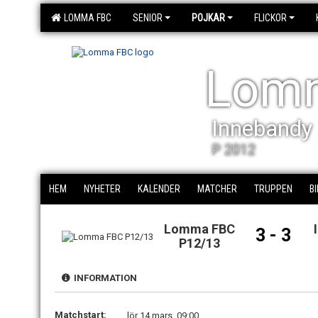
LOMMA FBC
SENIOR
POJKAR
FLICKOR
Lom
Innebandy
P 2012
HEM
NYHETER
KALENDER
MATCHER
TRUPPEN
B
Lomma FBC
3 - 3
P12/13
INFORMATION
Matchstart:
lör 14 mars, 09:00