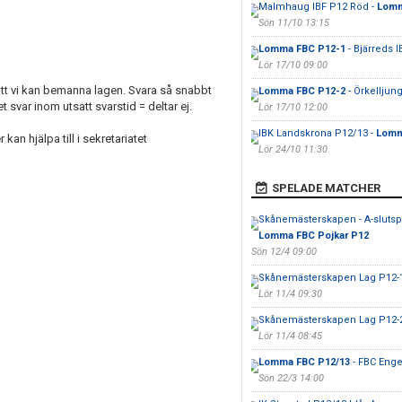
Malmhaug IBF P12 Röd -
Lomm
Sön 11/10 13:15
Lomma FBC P12-1
- Bjärreds 
Lör 17/10 09:00
 att vi kan bemanna lagen. Svara så snabbt
Lomma FBC P12-2
- Örkelljun
 svar inom utsatt svarstid = deltar ej.
Lör 17/10 12:00
IBK Landskrona P12/13 -
Lomm
n hjälpa till i sekretariatet
Lör 24/10 11:30
SPELADE MATCHER
Skånemästerskapen - A-slutspe
Lomma FBC Pojkar P12
Sön 12/4 09:00
Skånemästerskapen Lag P12-1
Lör 11/4 09:30
Skånemästerskapen Lag P12-2
Lör 11/4 08:45
Lomma FBC P12/13
- FBC Eng
Sön 22/3 14:00